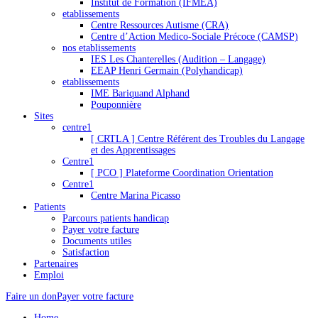
Institut de Formation (IFMEA)
etablissements
Centre Ressources Autisme (CRA)
Centre d’Action Medico-Sociale Précoce (CAMSP)
nos etablissements
IES Les Chanterelles (Audition – Langage)
EEAP Henri Germain (Polyhandicap)
etablissements
IME Bariquand Alphand
Pouponnière
Sites
centre1
[ CRTLA ] Centre Référent des Troubles du Langage
et des Apprentissages
Centre1
[ PCO ] Plateforme Coordination Orientation
Centre1
Centre Marina Picasso
Patients
Parcours patients handicap
Payer votre facture
Documents utiles
Satisfaction
Partenaires
Emploi
Faire un don
Payer votre facture
Home