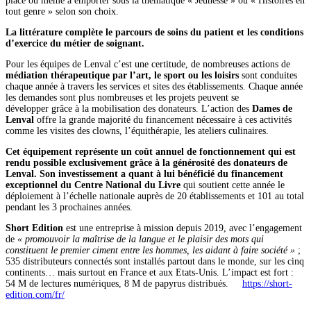
place ou même à emporter sous la thématique « Jeunesse » ou « Histoires en
tout genre » selon son choix.
La littérature complète le parcours de soins du patient et les conditions
d’exercice du métier de soignant.
Pour les équipes de Lenval c’est une certitude, de nombreuses actions de
médiation thérapeutique par l’art, le sport ou les loisirs
sont conduites
chaque année à travers les services et sites des établissements. Chaque année
les demandes sont plus nombreuses et les projets peuvent se
développer grâce à la mobilisation des donateurs. L’action des
Dames de
Lenval
offre la grande majorité du financement nécessaire à ces activités
comme les visites des clowns, l’équithérapie, les ateliers culinaires.
Cet équipement représente un coût annuel de fonctionnement qui est
rendu possible exclusivement grâce à la générosité des donateurs de
Lenval. Son investissement a quant à lui bénéficié du financement
exceptionnel du Centre National du Livre
qui soutient cette année le
déploiement à l’échelle nationale auprès de 20 établissements et 101 au total
pendant les 3 prochaines années.
Short Edition
est une entreprise à mission depuis 2019, avec l’engagement
de
« promouvoir la maîtrise de la langue et le plaisir des mots qui
constituent le premier ciment entre les hommes, les aidant à faire société »
;
535 distributeurs connectés sont installés partout dans le monde, sur les cinq
continents… mais surtout en France et aux Etats-Unis. L’impact est fort :
54 M de lectures numériques, 8 M de papyrus distribués.
https://short-
edition.com/fr/