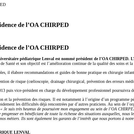
RPED
ésidence de l’OA CHIRPED
ésidence de l’OA CHIRPED
universitaire pédiatrique Lenval est nommé président de l’OA CHIRPED.
L
de Santé et son objectif est l’amélioration continue de la qualité des soins et l
les, il élabore recommandations et guides de bonne pratique en chirurgie infantil
ention de risque (cœlioscopie, drainage chirurgical, prévention des erreurs mé
013 puis vice-président en charge du développement professionnel poursuivra do
ation et la prévention des risques. Il est notamment à l’origine d’un programme
apidement les difficultés déjà rencontrées par d’autres praticiens. Au sein de l’
.
« Je suis très heureux de poursuivre mon engagement au sein de l’OA CHIRPED
 progresser en bénéficiant de toute la richesse des situations auxquelles, nous 
 nos métiers. Ils sont également les garants de l’intérêt que nous portons à notre
TRIQUE LENVAL