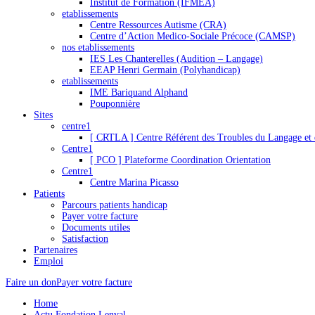
Institut de Formation (IFMEA)
etablissements
Centre Ressources Autisme (CRA)
Centre d’Action Medico-Sociale Précoce (CAMSP)
nos etablissements
IES Les Chanterelles (Audition – Langage)
EEAP Henri Germain (Polyhandicap)
etablissements
IME Bariquand Alphand
Pouponnière
Sites
centre1
[ CRTLA ] Centre Référent des Troubles du Langage et 
Centre1
[ PCO ] Plateforme Coordination Orientation
Centre1
Centre Marina Picasso
Patients
Parcours patients handicap
Payer votre facture
Documents utiles
Satisfaction
Partenaires
Emploi
Faire un don
Payer votre facture
Home
Actu Fondation Lenval