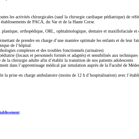
toutes les activités chirurgicales (sauf la chirurgie cardiaque pédiatrique) de ré
s établissements de PACA, du Var et de la Haute Corse.
, plastique, orthopédique, ORL, ophtalmologique, dentaire et maxillofaciale et 
rmettant de prendre en charge d’une manière optimale les enfants et de leur fai
nique de l’hôpital.
athologies complexes et des troubles fonctionnels (urinaires)
édiatrie (locaux et personnels formés et adaptés) et sensibilisés aux technique
de la chirurgie adulte afin d’établir la transition de nos patients adolescents
ment dans l’apprentissage médical par simulation auprès de la Faculté de Médec
le la prise en charge ambulatoire (moins de 12 h d’hospitalisation) avec l’étab
tablissement