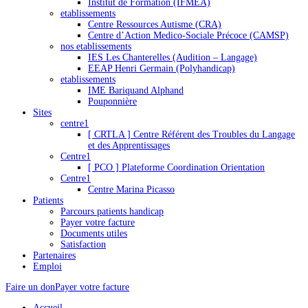
Institut de Formation (IFMEA)
etablissements
Centre Ressources Autisme (CRA)
Centre d’Action Medico-Sociale Précoce (CAMSP)
nos etablissements
IES Les Chanterelles (Audition – Langage)
EEAP Henri Germain (Polyhandicap)
etablissements
IME Bariquand Alphand
Pouponnière
Sites
centre1
[ CRTLA ] Centre Référent des Troubles du Langage
et des Apprentissages
Centre1
[ PCO ] Plateforme Coordination Orientation
Centre1
Centre Marina Picasso
Patients
Parcours patients handicap
Payer votre facture
Documents utiles
Satisfaction
Partenaires
Emploi
Faire un don
Payer votre facture
Accueil