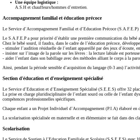
Une équipe logistique :
A.S.H et chauffeurs/hommes d’entretien.
Accompagnement familial et éducation précoce
Le Service d’Accompagnement Familial et d’Education Précoce (S.A.F.E.P) prop
Le S.A.F.E.P a pour priorité d’établir une première communication du bébé av
Chez le bébé sourd, il faudra, dans le cadre de l’éducation précoce, développer
- stimuler l’audition résiduelle de l’enfant appareillé par des jeux d’écoute,
- insister sur l’image de la parole sur les lèvres : la lecture labiale est port
- aider l’enfant dans son babillage avec des méthodes alliant le corps à la par
Ainsi, pendant la période sensible d’acquisition du langage (0-3 ans) l’activ
Section d'éducation et d'enseignement spécialisé
Le Service d’Education et d’Enseignement Spécialisé (S.E.E.S) offre 32 plac
La prise en charge pluridisciplinaire de l’enfant sourd ou celle de l’enfant dy
compétences professionnelles spécifiques.
Chaque enfant a un Projet Individuel d’Accompagnement (P.I.A) élaboré en début
La scolarisation spécialisée en maternelle et en élémentaire se fait dans des cl
Scolarisation
Le Service de Soutien à l’Education Familiale et Scolaire (S.S.E.F.S) avec 10 