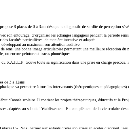
ose 8 places de 0 à 3ans dès que le diagnostic de surdité de perception sévèr
ec son entourage, d’organiser les échanges langagiers pendant la période sensi
 des facultés particulières de manière intensive et adaptée :
 en développant au maximum son attention auditive
euse de sens, une bonne image articulatoire permettant une meilleure réception du
ole, ou encore peinture et traces phonétiques
ité du S.A.F.E.P trouve toute sa signification dans une prise en charge précoce
es de 3 à 12ans.
sphasique va permettre à tous les intervenants (thérapeutiques et pédagogiques) d’
 d’année scolaire. Il contient les projets thérapeutiques, éducatifs et le Proje
asses adaptées au sein de l’établissement. En complément de la vie scolaire des en
places (3-12ans) permet aux enfants d’être scolarisés en écoles d’accueil liées