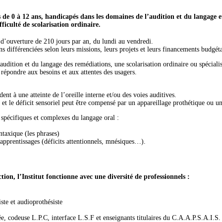
s de 0 à 12 ans, handicapés dans les domaines de l’audition et du langage e
ficulté de scolarisation ordinaire.
r d’ouverture de 210 jours par an, du lundi au vendredi.
ons différenciées selon leurs missions, leurs projets et leurs financements budgéta
audition et du langage des remédiations, une scolarisation ordinaire ou spéciali
répondre aux besoins et aux attentes des usagers.
nt à une atteinte de l’oreille interne et/ou des voies auditives.
l et le déficit sensoriel peut être compensé par un appareillage prothétique ou u
 spécifiques et complexes du langage oral :
ntaxique (les phrases)
 apprentissages (déficits attentionnels, mnésiques…).
tion, l’Institut fonctionne avec une diversité de professionnels :
te et audioprothésiste
isée, codeuse L.P.C, interface L.S.F et enseignants titulaires du C.A.A.P.S.A.I.S