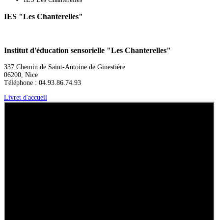
IES "Les Chanterelles"
Institut d'éducation sensorielle "Les Chanterelles"
337 Chemin de Saint-Antoine de Ginestière
06200, Nice
Téléphone : 04.93.86.74.93
Livret d'accueil