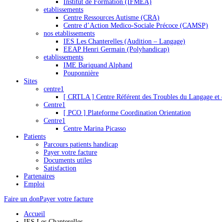
Institut de Formation (IFMEA)
etablissements
Centre Ressources Autisme (CRA)
Centre d’Action Medico-Sociale Précoce (CAMSP)
nos etablissements
IES Les Chanterelles (Audition – Langage)
EEAP Henri Germain (Polyhandicap)
etablissements
IME Bariquand Alphand
Pouponnière
Sites
centre1
[ CRTLA ] Centre Référent des Troubles du Langage et 
Centre1
[ PCO ] Plateforme Coordination Orientation
Centre1
Centre Marina Picasso
Patients
Parcours patients handicap
Payer votre facture
Documents utiles
Satisfaction
Partenaires
Emploi
Faire un don
Payer votre facture
Accueil
IES Les Chanterelles