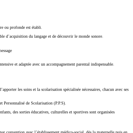
e ou profonde est établi.
ble d’acquisition du langage et de découvrir le monde sonore.
 message
, intensive et adaptée avec un accompagnement parental indispensable.
apporter les soins et la scolarisation spécialisée nécessaires, chacun avec ses
t Personnalisé de Scolarisation (P.P.S).
fants, des sorties éducatives, culturelles et sportives sont organisées
 par convention avec l’établissement médico-social, dès la maternelle puis en