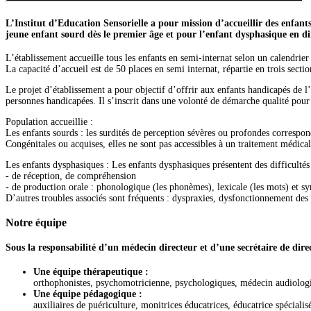
L’Institut d’Education Sensorielle a pour mission d’accueillir des enfant
jeune enfant sourd dès le premier âge et pour l’enfant dysphasique en dif
L’établissement accueille tous les enfants en semi-internat selon un calendrie
La capacité d’accueil est de 50 places en semi internat, répartie en trois secti
Le projet d’établissement a pour objectif d’offrir aux enfants handicapés de l’
personnes handicapées. Il s’inscrit dans une volonté de démarche qualité pour 
Population accueillie :
Les enfants sourds : les surdités de perception sévères ou profondes corresponde
Congénitales ou acquises, elles ne sont pas accessibles à un traitement médica
Les enfants dysphasiques : Les enfants dysphasiques présentent des difficultés
- de réception, de compréhension
- de production orale : phonologique (les phonèmes), lexicale (les mots) et sy
D’autres troubles associés sont fréquents : dyspraxies, dysfonctionnement des
Notre équipe
Sous la responsabilité d’un médecin directeur et d’une secrétaire de direc
Une équipe thérapeutique :
orthophonistes, psychomotricienne, psychologiques, médecin audiologis
Une équipe pédagogique :
auxiliaires de puériculture, monitrices éducatrices, éducatrice spécial