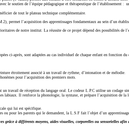
avec le soutien de l’équipe pédagogique et thérapeutique de l’établissement : 
néficier de tout le plateau technique complémentaire.
.M.2), permet l’acquisition des apprentissages fondamentaux au sein d’un établis
oritaires de notre institut. La réussite de ce projet dépend des possibilités de l’e
ppées ci-après, sont adaptées au cas individuel de chaque enfant en fonction du
ture étroitement associé à un travail de rythme, d’intonation et de mélodie.
 phonèmes pour l’acquisition des premiers mots.
 un travail de réception du langage oral. Le codeur L.P.C utilise un codage sim
es labiaux. Il renforce la phonologie, la syntaxe, et prépare l’acquisition de la l
le qui lui est spécifique.
s ou pour les parents qui le demandent, la L.S.F fait l’objet d’un apprentissage
s grâce à différents moyens, aides visuelles, corporelles ou sensorielles afin