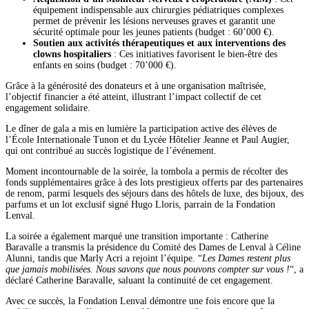
équipement indispensable aux chirurgies pédiatriques complexes
permet de prévenir les lésions nerveuses graves et garantit une
sécurité optimale pour les jeunes patients (budget : 60’000 €).
Soutien aux activités thérapeutiques et aux interventions des
clowns hospitaliers
: Ces initiatives favorisent le bien-être des
enfants en soins (budget : 70’000 €).
Grâce à la générosité des donateurs et à une organisation maîtrisée,
l’objectif financier a été atteint, illustrant l’impact collectif de cet
engagement solidaire.
Le dîner de gala a mis en lumière la participation active des élèves de
l’École Internationale Tunon et du Lycée Hôtelier Jeanne et Paul Augier,
qui ont contribué au succès logistique de l’événement.
Moment incontournable de la soirée, la tombola a permis de récolter des
fonds supplémentaires grâce à des lots prestigieux offerts par des partenaires
de renom, parmi lesquels des séjours dans des hôtels de luxe, des bijoux, des
parfums et un lot exclusif signé Hugo Lloris, parrain de la Fondation
Lenval.
La soirée a également marqué une transition importante : Catherine
Baravalle a transmis la présidence du Comité des Dames de Lenval à Céline
Alunni, tandis que Marly Acri a rejoint l’équipe. “
Les Dames restent plus
que jamais mobilisées. Nous savons que nous pouvons compter sur vous !
“, a
déclaré Catherine Baravalle, saluant la continuité de cet engagement.
Avec ce succès, la Fondation Lenval démontre une fois encore que la