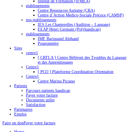
Institut de Formation (IFMEA)
etablissements
Centre Ressources Autisme (CRA)
Centre d’Action Medico-Sociale Précoce (CAMSP)
nos etablissements
IES Les Chanterelles (Audition – Langage)
EEAP Henri Germain (Polyhandicap)
etablissements
IME Bariquand Alphand
Pouponnière
Sites
centre1
[ CRTLA ] Centre Référent des Troubles du Langage
et des Apprentissages
Centre1
[ PCO ] Plateforme Coordination Orientation
Centre1
Centre Marina Picasso
Patients
Parcours patients handicap
Payer votre facture
Documents utiles
Satisfaction
Partenaires
Emploi
Faire un don
Payer votre facture
Home