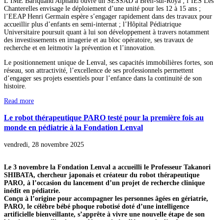
L’IME Bariquand Alphand ouvre un SESSAD à Breil-sul-Roya ; l’IES Les
Chanterelles envisage le déploiement d’une unité pour les 12 à 15 ans ;
l’EEAP Henri Germain espère s’engager rapidement dans des travaux pour
accueillir plus d’enfants en semi-internat ; l’Hôpital Pédiatrique
Universitaire poursuit quant à lui son développement à travers notamment
des investissements en imagerie et au bloc opératoire, ses travaux de
recherche et en leitmotiv
la prévention et l’innovation.
Le positionnement unique de Lenval, ses capacités immobilières fortes, son
réseau, son attractivité, l’excellence de ses professionnels permettent
d’engager ses projets essentiels pour l’enfance dans la continuité de son
histoire.
Read more
Le robot thérapeutique PARO testé pour la première fois au
monde en pédiatrie à la Fondation Lenval
vendredi, 28 novembre 2025
Le 3 novembre la Fondation Lenval a accueilli le Professeur Takanori
SHIBATA, chercheur japonais et créateur du robot thérapeutique
PARO, à l’occasion du lancement d’un projet de recherche clinique
inédit en pédiatrie.
Conçu à l’origine pour accompagner les personnes âgées en gériatrie,
PARO, le célèbre bébé phoque robotisé doté d’une intelligence
artificielle bienveillante, s’apprête à vivre une nouvelle étape de son