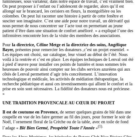
lumineuses, sous variateur, dans notre espace de travail, c’est vraiment bien.
On peut proposer à l’enfant ou l’adolescent de regarder, alors qu’il est
allongé sur le brancard, les cerisiers en fleurs, la montgolfière ou les
colombes. On peut lui raconter une histoire à partir de cette fenêtre et
susciter son imaginaire. C’est une aide pour notre travail, un dérivatif qui
nous permet de nous concentrer sur l’acte tout en permettant au jeune
patient d’être dans une situation de confort amélioré. » a expliqué l’une des
infirmières rencontrée lors de la visite des membres des associations.
Pour
la directrice, Céline Metge et la directrice des soins, Angélique
Bayer,
présentes pour remercier les donateurs ,c’est un projet essentiel. «
Les équipes ont choisi, sur catalogue, leur visuel au début de l’été. Nous
voilà à la rentrée et c’est en place. Les équipes techniques de Lenval ont été
à pied d’œuvre pour installer ces points de lumière et nous sommes très
heureuses de pouvoir ainsi compter sur les clubs services azuréens qui aux
côtés de Lenval permettent d’agir très concrètement. L’innovation
technologique et médicale, les activités de médiation thérapeutique, la
recherche pédiatrique et aussi ces investissements qui allient le confort et la
prise en soin sont nécessaires. La fidélité des donateurs nous est précieuse.
»
UNE TRADITION PROVENCALE AU CŒUR DU PROJET
Il est de coutume en Provence,
de semer quelques grains de blé dans une
coupelle en vue de les faire germer au fil des jours, pour former le soir de
Noël, l’ornement floral de la Crèche ou de la table, avec en toile de fond
(1).
l’adage «
Blé Bien Germé, Prospérité Toute l’Année
»