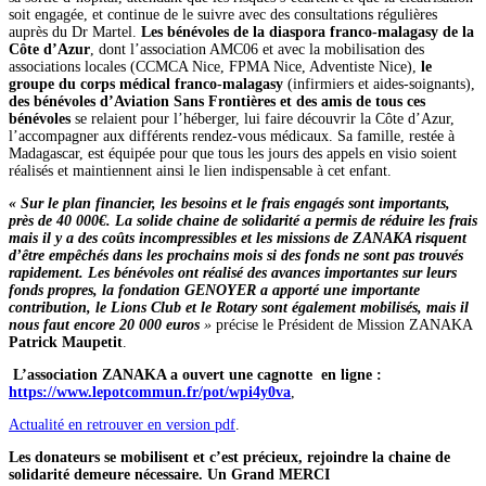
soit engagée, et continue de le suivre avec des consultations régulières
auprès du Dr Martel.
Les bénévoles de la diaspora franco-malagasy de la
Côte d’Azur
, dont l’association AMC06 et avec la mobilisation des
associations locales (CCMCA Nice, FPMA Nice, Adventiste Nice),
le
groupe du corps médical franco-malagasy
(infirmiers et aides-soignants),
des bénévoles d’Aviation Sans Frontières
et des amis de tous ces
bénévoles
se relaient pour l’héberger, lui faire découvrir la Côte d’Azur,
l’accompagner aux différents rendez-vous médicaux. Sa famille, restée à
Madagascar, est équipée pour que tous les jours des appels en visio soient
réalisés et maintiennent ainsi le lien indispensable à cet enfant.
« Sur le plan financier, les besoins et le frais engagés sont importants,
près de 40 000€. La solide chaine de solidarité a permis de réduire les frais
mais il y a des coûts incompressibles et les missions de ZANAKA risquent
d’être empêchés dans les prochains mois si des fonds ne sont pas trouvés
rapidement. Les bénévoles ont réalisé des avances importantes sur leurs
fonds propres, la fondation GENOYER a apporté une importante
contribution, le Lions Club et le Rotary sont également mobilisés, mais il
nous faut encore 20 000 euros
»
précise le Président de Mission ZANAKA
Patrick Maupetit
.
L’association ZANAKA a ouvert une cagnotte en ligne :
https://www.lepotcommun.fr/pot/wpi4y0va
,
Actualité en retrouver en version pdf
.
Les donateurs se mobilisent et c’est précieux, rejoindre la chaine de
solidarité demeure nécessaire.
Un Grand MERCI