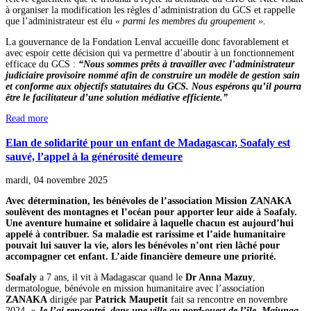
à organiser la modification les règles d’administration du GCS et rappelle
que l’administrateur est élu
« parmi les membres du groupement ».
La gouvernance de la Fondation Lenval accueille donc favorablement et
avec espoir cette décision qui va permettre d’aboutir à un fonctionnement
efficace du GCS :
“Nous sommes prêts à travailler avec l’administrateur
judiciaire provisoire nommé afin de construire un modèle de gestion sain
et conforme aux objectifs statutaires du GCS. Nous espérons qu’il pourra
être le facilitateur d’une solution médiative efficiente.”
Read more
Elan de solidarité pour un enfant de Madagascar, Soafaly est
sauvé, l’appel à la générosité demeure
mardi, 04 novembre 2025
Avec détermination, les bénévoles de l’association Mission ZANAKA
soulèvent des montagnes et l’océan pour apporter leur aide à Soafaly.
Une aventure humaine et solidaire à laquelle chacun est aujourd’hui
appelé à contribuer. Sa maladie est rarissime et l’aide humanitaire
pouvait lui sauver la vie, alors les bénévoles n’ont rien lâché pour
accompagner cet enfant. L’aide financière demeure une priorité.
Soafaly
a 7 ans, il vit à Madagascar quand le
Dr Anna Mazuy
,
dermatologue, bénévole en mission humanitaire avec l’association
ZANAKA
dirigée par
Patrick Maupetit
fait sa rencontre en novembre
2024,
« Je l’ai rencontré, dans une ville au nord-ouest de l’île, Majunga,