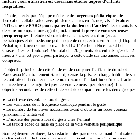
histoire : son utilisation est désormais étudiée auprès d’enfants
hospitalisés.
L’étude, menée par l’équipe médicale des
urgences pédiatriques de
Lenval
en collaboration avec plusieurs centres en France, vise à
évaluer
l’efficacité de PARO pour apaiser la douleur et l’anxiété
des enfants lors
de soins impliquant une aiguille, notamment la
pose de voies veineuses
périphériques
. L’étude est conduite dans les services d’urgences
pédiatriques et de médecine pédiatrique de cinq centres en France (l’Hôpital
Pédiatrique Universitaire Lenval, le CHU L’Archet à Nice, les CH de
Grasse, Brest et Toulouse). Un total de 120 patients, des enfants âgés de 12
mois à 7 ans, est prévu pour participer à cette étude sur une année, analyses
comprises.
L’objectif principal de cette étude est de comparer l’efficacité du robot
Paro, associé au traitement standard, versus la prise en charge habituelle sur
le contrôle de la douleur chez le nourrisson et l’enfant lors d’une effraction
cutanée liée à une aiguille (pose de voie veineuse périphérique). Les
objectifs secondaires de cette étude sont de comparer entre les deux groupes
:
●
La détresse des enfants lors du geste
●
Les variations de la fréquence cardiaque pendant le geste
●
Le nombre de tentatives nécessaires avant d’obtenir un accès veineux
(maximum 3 tentatives)
●
L’anxiété des parents lors du geste chez l’enfant
●
Le taux d’échec de mise en place de la voie veineuse périphérique
Sont également évaluées, la satisfaction des parents concernant l’utilisation
de Paro et celle de l’équipe paramédicale quant à son usage en pratique