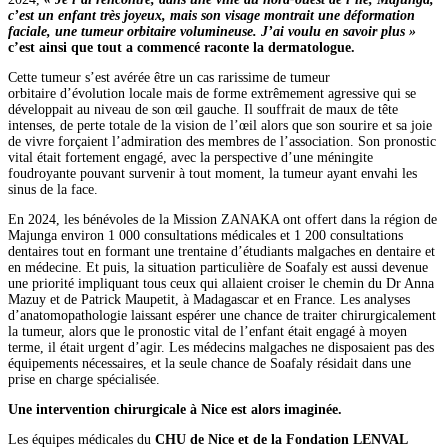
c’est un enfant très joyeux, mais son visage montrait une déformation
faciale, une tumeur orbitaire volumineuse. J’ai voulu en savoir plus »
c’est ainsi que tout a commencé raconte la dermatologue.
Cette tumeur s’est avérée être un cas rarissime de tumeur
orbitaire d’évolution locale mais de forme extrêmement agressive qui se
développait au niveau de son œil gauche. Il souffrait de maux de tête
intenses, de perte totale de la vision de l’œil alors que son sourire et sa joie
de vivre forçaient l’admiration des membres de l’association. Son pronostic
vital était fortement engagé, avec la perspective d’une méningite
foudroyante pouvant survenir à tout moment, la tumeur ayant envahi les
sinus de la face.
En 2024, les bénévoles de la Mission ZANAKA ont offert dans la région de
Majunga environ 1 000 consultations médicales et 1 200 consultations
dentaires tout en formant une trentaine d’étudiants malgaches en dentaire et
en médecine. Et puis, la situation particulière de Soafaly est aussi devenue
une priorité impliquant tous ceux qui allaient croiser le chemin du Dr Anna
Mazuy et de Patrick Maupetit, à Madagascar et en France. Les analyses
d’anatomopathologie laissant espérer une chance de traiter chirurgicalement
la tumeur, alors que le pronostic vital de l’enfant était engagé à moyen
terme, il était urgent d’agir. Les médecins malgaches ne disposaient pas des
équipements nécessaires, et la seule chance de Soafaly résidait dans une
prise en charge spécialisée.
Une intervention chirurgicale à Nice est alors imaginée.
Les équipes médicales du
CHU de Nice et de la Fondation LENVAL