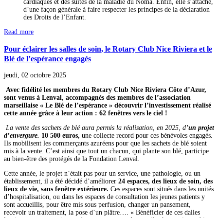
cardiaques et des suites de la maladie du Noma. Enfin, elle s’attache,
d’une façon générale à faire respecter les principes de la déclaration
des Droits de l’Enfant.
Read more
Pour éclairer les salles de soin, le Rotary Club Nice Riviera et le
Blé de l’espérance engagés
jeudi, 02 octobre 2025
Avec fidélité les membres du Rotary Club Nice Riviera Côte d’Azur,
sont venus à Lenval, accompagnés des membres de l’association
marseillaise « Le Blé de l’espérance » découvrir l’investissement réalisé
cette année grâce à leur action : 62 fenêtres vers le ciel !
La vente des sachets de blé aura permis la réalisation, en 2025, d’
un projet
d’envergure.
10 500 euros,
une collecte record pour ces bénévoles engagés.
Ils mobilisent les commerçants azuréens pour que les sachets de blé soient
mis à la vente. C’est ainsi que tout un chacun, qui plante son blé, participe
au bien-être des protégés de la Fondation Lenval.
Cette année, le projet n’était pas pour un service, une pathologie, ou un
établissement, il a été décidé d’améliorer
24 espaces, des lieux de soin, des
lieux de vie, sans fenêtre extérieure.
Ces espaces sont situés dans les unités
d’hospitalisation, ou dans les espaces de consultation les jeunes patients y
sont accueillis, pour être mis sous perfusion, changer un pansement,
recevoir un traitement, la pose d’un plâtre…. « Bénéficier de ces dalles