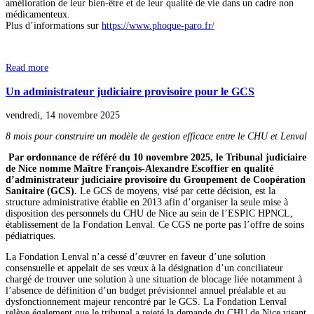
amélioration de leur bien-être et de leur qualité de vie dans un cadre non
médicamenteux.
Plus d’informations sur
https://www.phoque-paro.fr/
Read more
Un administrateur judiciaire provisoire pour le GCS
vendredi, 14 novembre 2025
8 mois pour construire un modèle de gestion efficace entre le CHU et Lenval
Par ordonnance de référé du 10 novembre 2025, le Tribunal judiciaire
de Nice nomme Maître François-Alexandre Escoffier en qualité
d’administrateur judiciaire provisoire du Groupement de Coopération
Sanitaire (GCS).
Le GCS de moyens, visé par cette décision, est la
structure administrative établie en 2013 afin d’organiser la seule mise à
disposition des personnels du CHU de Nice au sein de l’ESPIC HPNCL,
établissement de la Fondation Lenval. Ce CGS ne porte pas l’offre de soins
pédiatriques.
La Fondation Lenval n’a cessé d’œuvrer en faveur d’une solution
consensuelle et appelait de ses vœux à la désignation d’un conciliateur
chargé de trouver une solution à une situation de blocage liée notamment à
l’absence de définition d’un budget prévisionnel annuel préalable et au
dysfonctionnement majeur rencontré par le GCS. La Fondation Lenval
relève également que le tribunal a rejeté la demande du CHU de Nice visant