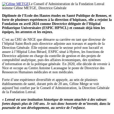
Le Conseil d’Administration de la Fondation Lenval
nomme Céline METGE, Directrice Générale
Diplômée de l’Ecole des Hautes études en Santé Publique de Rennes, et
forte de plusieurs expériences à la direction d’hôpitaux, elle a rejoint la
Fondation en avril 2024 comme Directrice déléguée de l’Hôpital
Pédiatrique Universitaire (ESPIC HPNCL) et connait déjà bien les
équipes, les attentes et les enjeux.
C’est au CHU de NICE que démarre sa carrière en tant que directeur de
l’hôpital Saint-Roch puis directrice adjointe aux travaux et auprès de la
Direction Générale. Elle rejoint ensuite le secteur privé non lucratif et
assure à l’Hôpital Léon Bérard, ESPIC situé à Hyères, les fonctions de
Directrice adjointe en charge du contrôle de gestion et des projets de
comptabilité analytique, puis des affaires économiques, des systèmes
d’information et de la politique générale. En 2020, elle décide de revenir à
Nice et occupe au Centre Antoine Lacassagne le poste de Directrice des
Ressources Humaines médicales et non médicales.
Forte d’une expérience diversifiée et appuyée, au sein de plusieurs
établissements de santé, durant près de 20 ans, Céline Metge se voit
aujourd’hui confier par le Conseil d’Administration, la Direction Générale
de la Fondation Lenval.
« Lenval
est une
institution historique de renom attachée à des valeurs
fortes depuis plus de 140 ans
.
Je suis donc honorée de m’investir, dans
la
poursuite de son développement, au service de l’enfance.