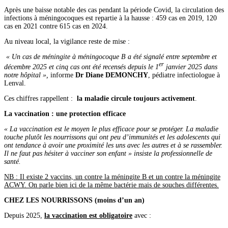
Après une baisse notable des cas pendant la période Covid, la circulation des
infections à méningocoques est repartie à la hausse : 459 cas en 2019, 120
cas en 2021 contre 615 cas en 2024.
Au niveau local, la vigilance reste de mise :
« Un cas de méningite à méningocoque B a été signalé entre septembre et
er
décembre 2025 et cinq cas ont été recensés depuis le 1
janvier 2025 dans
notre hôpital »,
informe
Dr Diane DEMONCHY
, pédiatre infectiologue à
Lenval.
Ces chiffres rappellent :
la maladie circule toujours activement
.
La vaccination : une protection efficace
« La vaccination est le moyen le plus efficace pour se protéger. La maladie
touche plutôt les nourrissons qui ont peu d’immunités et les adolescents qui
ont tendance à avoir une proximité les uns avec les autres et à se rassembler.
Il ne faut pas hésiter à vacciner son enfant » insiste la professionnelle de
santé.
NB : Il existe 2 vaccins, un contre la méningite B et un contre la méningite
ACWY. On parle bien ici de la même bactérie mais de souches différentes.
CHEZ LES NOURRISSONS (moins d’un an)
Depuis 2025,
la vaccination est obligatoire
avec :