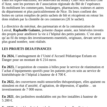
Dans les Alpes-Maritimes, les bénévoles du Rotary Club Nice Riviera Côte
d’Azur, sont les porteurs de l’association régionale du Blé de l’espérance.
Ils mobilisent les commerçants, boulangers, pharmaciens, traiteurs et autres
du département et plus particulièrement de Nice. Ils leurs confient des
boites en carton remplies de petits sachets de blé et récupèrent en retour les
dons réalisés par la clientèle de ces commerces (2€ le sachet).
La directrice du mécénat, des partenariats et de la communication de
Lenval,
Raphaëlle Galante,
présente chaque année, aux bénévoles investis
des projets pour améliorer la vie à l’hôpital des petits patients. C’est ainsi
qu’au fil du temps des investissements essentiels, originaux, devant servir au
plus grand nombre, sont réalisés.
LES PROJETS DEJA FINANCES
En 2024,
l’aménagement de l’Unité d’Accueil Pédiatrique Enfants en
Danger pour un montant de 6 214 euros.
En 2023,
l’acquisition de coussins à billes pour le service de réanimation et
l’achat d’équipements sportifs pour les patients pris en soin au service de
kinésithérapie de l’hôpital à hauteur de 4 700 €.
En 2022,
des couvertures multi-sensorielles thérapeutiques, elles apaisent ou
stimulent en état d’anxiété, d’agitation, de dépression, d’apathie… un
investissement de 7 000 euros.
En 2021
, des jardinières modulables ont pu être installées à hauteur de
5.200 €.