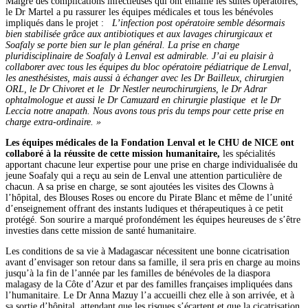
Malgré des complications infectieuses qui ont émaillé les suites opératoires,
le Dr Martel a pu rassurer les équipes médicales et tous les bénévoles
impliqués dans le projet :
L’infection post opératoire semble désormais
bien stabilisée grâce aux antibiotiques et aux lavages chirurgicaux et
Soafaly se porte bien sur le plan général. La prise en charge
pluridisciplinaire de Soafaly à Lenval est admirable. J’ai eu plaisir à
collaborer avec tous les équipes du bloc opératoire pédiatrique de Lenval,
les anesthésistes, mais aussi à échanger avec les Dr Bailleux, chirurgien
ORL, le Dr Chivoret et le Dr Nestler neurochirurgiens, le Dr Adrar
ophtalmologue et aussi le Dr Camuzard en chirurgie plastique et le Dr
Leccia notre anapath. Nous avons tous pris du temps pour cette prise en
charge extra-ordinaire. »
Les équipes médicales de la Fondation Lenval et le CHU de NICE ont
collaboré à la réussite de cette mission humanitaire,
les spécialités
apportant chacune leur expertise pour une prise en charge individualisée du
jeune Soafaly qui a reçu au sein de Lenval une attention particulière de
chacun. A sa prise en charge, se sont ajoutées les visites des Clowns à
l’hôpital, des Blouses Roses ou encore du Pirate Blanc et même de l’unité
d’enseignement offrant des instants ludiques et thérapeutiques à ce petit
protégé. Son sourire a marqué profondément les équipes heureuses de s’être
investies dans cette mission de santé humanitaire.
Les conditions de sa vie à Madagascar nécessitent une bonne cicatrisation
avant d’envisager son retour dans sa famille, il sera pris en charge au moins
jusqu’à la fin de l’année par les familles de bénévoles de la diaspora
malagasy de la Côte d’Azur et par des familles françaises impliquées dans
l’humanitaire. Le Dr Anna Mazuy l’a accueilli chez elle à son arrivée, et à
sa sortie d’hôpital, attendant que les risques s’écartent et que la cicatrisation