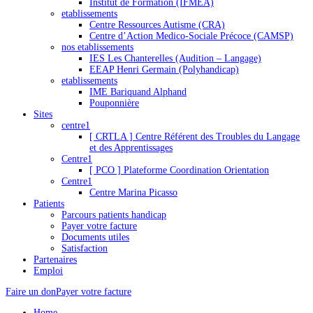
Institut de Formation (IFMEA)
etablissements
Centre Ressources Autisme (CRA)
Centre d’Action Medico-Sociale Précoce (CAMSP)
nos etablissements
IES Les Chanterelles (Audition – Langage)
EEAP Henri Germain (Polyhandicap)
etablissements
IME Bariquand Alphand
Pouponnière
Sites
centre1
[ CRTLA ] Centre Référent des Troubles du Langage
et des Apprentissages
Centre1
[ PCO ] Plateforme Coordination Orientation
Centre1
Centre Marina Picasso
Patients
Parcours patients handicap
Payer votre facture
Documents utiles
Satisfaction
Partenaires
Emploi
Faire un don
Payer votre facture
Home