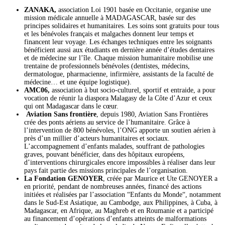
ZANAKA,
association Loi 1901 basée en Occitanie, organise une
mission médicale annuelle à MADAGASCAR, basée sur des
principes solidaires et humanitaires. Les soins sont gratuits pour tous
et les bénévoles français et malgaches donnent leur temps et
financent leur voyage. Les échanges techniques entre les soignants
bénéficient aussi aux étudiants en dernière année d’études dentaires
et de médecine sur l’île. Chaque mission humanitaire mobilise une
trentaine de professionnels bénévoles (dentistes, médecins,
dermatologue, pharmacienne, infirmière, assistants de la faculté de
médecine… et une équipe logistique).
AMC06,
association à but socio-culturel, sportif et entraide, a pour
vocation de réunir la diaspora Malagasy de la Côte d’Azur et ceux
qui ont Madagascar dans le cœur.
Aviation Sans frontière
, depuis 1980, Aviation Sans Frontières
crée des ponts aériens au service de l’humanitaire. Grâce à
l’intervention de 800 bénévoles, l’ONG apporte un soutien aérien à
près d’un millier d’acteurs humanitaires et sociaux.
L’accompagnement d’enfants malades, souffrant de pathologies
graves, pouvant bénéficier, dans des hôpitaux européens,
d’interventions chirurgicales encore impossibles à réaliser dans leur
pays fait partie des missions principales de l’organisation.
La Fondation GENOYER
, créée par Maurice et Ute GENOYER a
en priorité, pendant de nombreuses années, financé des actions
initiées et réalisées par l’association “Enfants du Monde“, notamment
dans le Sud-Est Asiatique, au Cambodge, aux Philippines, à Cuba, à
Madagascar, en Afrique, au Maghreb et en Roumanie et a participé
au financement d’opérations d’enfants atteints de malformations