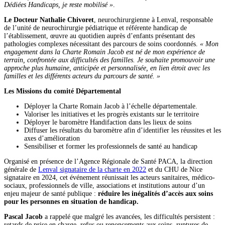
Dédiées Handicaps, je reste mobilisé »
.
Le Docteur Nathalie Chivoret
, neurochirurgienne à Lenval, responsable
de l’unité de neurochirurgie pédiatrique et référente handicap de
l’établissement, œuvre au quotidien auprès d’enfants présentant des
pathologies complexes nécessitant des parcours de soins coordonnés.
« Mon
engagement dans la Charte Romain Jacob est né de mon expérience de
terrain, confrontée aux difficultés des familles. Je souhaite promouvoir une
approche plus humaine, anticipée et personnalisée, en lien étroit avec les
familles et les différents acteurs du parcours de santé. »
Les Missions du comité Départemental
Déployer la Charte Romain Jacob à l’échelle départementale.
Valoriser les initiatives et les progrès existants sur le territoire
Déployer le baromètre Handifaction dans les lieux de soins
Diffuser les résultats du baromètre afin d’identifier les réussites et les
axes d’amélioration
Sensibiliser et former les professionnels de santé au handicap
Organisé en présence de l’Agence Régionale de Santé PACA, la direction
générale de
Lenval signataire de la charte en 2022
et du CHU de Nice
signataire en 2024, cet événement réunissait les acteurs sanitaires, médico-
sociaux, professionnels de ville, associations et institutions autour d’un
enjeu majeur de santé publique :
réduire les inégalités d’accès aux soins
pour les personnes en situation de handicap.
Pascal Jacob
a rappelé que malgré les avancées, les difficultés persistent :
retards de prise en charge, refus ou renoncements aux soins, ruptures de