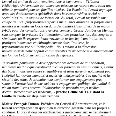
Lenval est un lieu de soin, emblématique et bien connu : l’Hôpital
Pédiatrique Universitaire
qui assure des missions de recours mais aussi une
offre de proximité pour les familles niçoises
.
La Fondation Lenval regroupe
aussi
des établissements spécialisés dans le
secteur
médico-social
et
social
ainsi qu’un institut de formation.
Au total, Lenval rassemble u
ne
équipe de 1500 p
rofessionnels répartis
sur 21 sites azuréens,
et
parfois aussi
appelés à se rendre en Corse ou dans des
C
entres
H
ospitaliers
de la région
PACA
pour des consultations avancées comme à Grasse, Antibes ou Menton
sans compter la présence à l’international des praticiens lors des congrès et
séminaires où ils exposent leurs travaux de recherche, leurs initiatives et
pratiques innovantes en chirurgie comme dans l’autisme, le
psychotraumatisme ou l’orthopédie.
Nous tenons à la dimension
universitaire de notre hôpital et aux activités de recherche et d’enseignement
qui font de l’établissement un centre de référence.
Je souhaite poursuivre le développement des activités de la Fondation,
maintenir un dialogue constructif avec les partenaires institutionnels, établir
des bases financières saines et équilibrées et ainsi garantir notamment pour
l’hôpital les moyens humains et matériels indispensables à la qualité et la
sécurité des soins. Je souhaite nous conformer aux engagements pris,
soutenir l’attractivité de nos métiers et engager une politique de qualité de
vie au travail sans omettre l’élaboration de prochain projet médical
d’établissement avec les médecins, »
précise Céline METGE dont la
feuille de route est déjà bien remplie.
Maitre François Dunan
, Président du Conseil d’Administration, et le
bureau accompagnent au quotidien la direction générale dans les projets à
conduire. D’ores et déjà les établissements médico-sociaux se transforment.