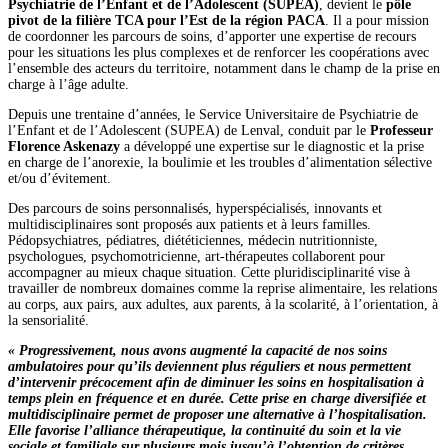
Psychiatrie de l’Enfant et de l’Adolescent (SUPEA)
, devient le
pôle
pivot de la filière TCA pour l’Est de la région PACA
. Il a pour mission
de coordonner les parcours de soins, d’apporter une expertise de recours
pour les situations les plus complexes et de renforcer les coopérations avec
l’ensemble des acteurs du territoire, notamment dans le champ de la prise en
charge à l’âge adulte.
Depuis une trentaine d’années, le Service Universitaire de Psychiatrie de
l’Enfant et de l’Adolescent (SUPEA) de Lenval, conduit par le
Professeur
Florence Askenazy
a développé une expertise sur le diagnostic et la prise
en charge de l’anorexie, la boulimie et les troubles d’alimentation sélective
et/ou d’évitement.
Des parcours de soins personnalisés, hyperspécialisés, innovants et
multidisciplinaires sont proposés aux patients et à leurs familles.
Pédopsychiatres, pédiatres, diététiciennes, médecin nutritionniste,
psychologues, psychomotricienne, art-thérapeutes collaborent pour
accompagner au mieux chaque situation. Cette pluridisciplinarité vise à
travailler de nombreux domaines comme la reprise alimentaire, les relations
au corps, aux pairs, aux adultes, aux parents, à la scolarité, à l’orientation, à
la sensorialité.
« Progressivement, nous avons augmenté la capacité de nos soins
ambulatoires pour qu’ils deviennent plus réguliers et nous permettent
d’intervenir précocement afin de diminuer les soins en hospitalisation à
temps plein en fréquence et en durée. Cette prise en charge diversifiée et
multidisciplinaire permet de proposer une alternative à l’hospitalisation.
Elle favorise l’alliance thérapeutique, la continuité du soin et la vie
sociale et familiale sur plusieurs mois jusqu’à l’obtention de critères