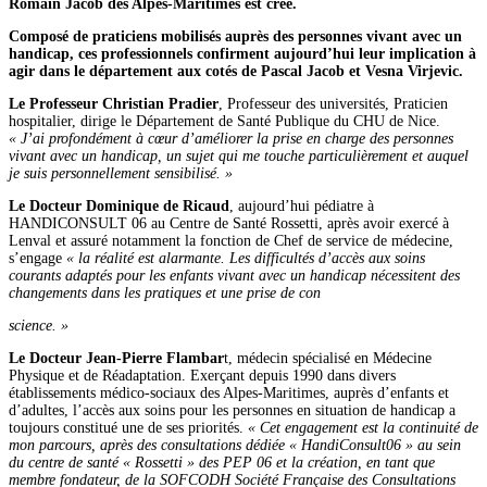
Romain Jacob des Alpes-Maritimes est créé.
Composé de praticiens mobilisés auprès des personnes vivant avec un
handicap, ces professionnels confirment aujourd’hui leur implication à
agir dans le département aux cotés de Pascal Jacob et Vesna Virjevic.
Le Professeur Christian Pradier
, Professeur des universités, Praticien
hospitalier, dirige le Département de Santé Publique du CHU de Nice.
« J’ai profondément à cœur d’améliorer la prise en charge des personnes
vivant avec un handicap, un sujet qui me touche particulièrement et auquel
je suis personnellement sensibilisé. »
Le Docteur Dominique de Ricaud
, aujourd’hui pédiatre à
HANDICONSULT 06 au Centre de Santé Rossetti, après avoir exercé à
Lenval et assuré notamment la fonction de Chef de service de médecine,
s’engage
« la réalité est alarmante. Les difficultés d’accès aux soins
courants adaptés pour les enfants vivant avec un handicap nécessitent des
changements dans les pratiques et une prise de con
science. »
Le Docteur Jean-Pierre Flambar
t, médecin spécialisé en Médecine
Physique et de Réadaptation. Exerçant depuis 1990 dans divers
établissements médico-sociaux des Alpes-Maritimes, auprès d’enfants et
d’adultes, l’accès aux soins pour les personnes en situation de handicap a
toujours constitué une de ses priorités.
« Cet engagement est la continuité de
mon parcours, après des consultations dédiée « HandiConsult06 » au sein
du centre de santé « Rossetti » des PEP 06 et la création, en tant que
membre fondateur, de la SOFCODH Société Française des Consultations