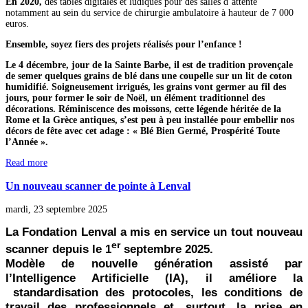
En 2020,
des tables digitales et ludiques pour des salles d’attente
notamment au sein du service de chirurgie ambulatoire à hauteur de 7 000
euros.
Ensemble, soyez fiers des projets réalisés pour l’enfance !
Le 4 décembre, jour de la Sainte Barbe, il est de tradition provençale
de semer quelques grains de blé dans une coupelle sur un lit de coton
humidifié. Soigneusement irrigués, les grains vont germer au fil des
jours, pour former le soir de Noël, un élément traditionnel des
décorations. Réminiscence des moissons, cette légende héritée de la
Rome et la Grèce antiques, s’est peu à peu installée pour embellir nos
décors de fête avec cet adage : « Blé Bien Germé, Prospérité Toute
l’Année ».
Read more
Un nouveau scanner de pointe à Lenval
mardi, 23 septembre 2025
La Fondation Lenval a mis en service un tout nouveau
er
scanner depuis le 1
septembre 2025.
Modèle de nouvelle génération assisté par
l’Intelligence Artificielle (IA), il améliore la
standardisation des protocoles, les conditions de
travail des professionnels et, surtout, la prise en