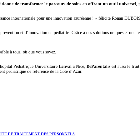
mbitionne de transformer le parcours de soins en offrant un outil universel, 
aissance internationale pour une innovation azuréenne ! » félicite Ronan DUBOI
révention et d’innovation en pédiatrie. Grâce à des solutions uniques et une t
ssible à tous, où que vous soyez.
hôpital Pédiatrique Universitaire
Lenval
à Nice,
BeParentalis
est aussi le frui
ement pédiatrique de référence de la Côte d’Azur.
NE EGALITE DE TRAITEMENT DES PERSONNELS