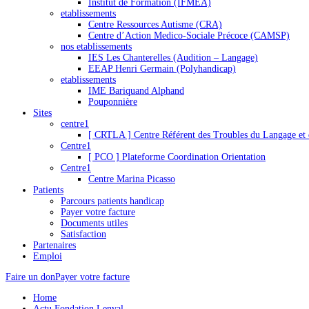
Institut de Formation (IFMEA)
etablissements
Centre Ressources Autisme (CRA)
Centre d’Action Medico-Sociale Précoce (CAMSP)
nos etablissements
IES Les Chanterelles (Audition – Langage)
EEAP Henri Germain (Polyhandicap)
etablissements
IME Bariquand Alphand
Pouponnière
Sites
centre1
[ CRTLA ] Centre Référent des Troubles du Langage et 
Centre1
[ PCO ] Plateforme Coordination Orientation
Centre1
Centre Marina Picasso
Patients
Parcours patients handicap
Payer votre facture
Documents utiles
Satisfaction
Partenaires
Emploi
Faire un don
Payer votre facture
Home
Actu Fondation Lenval