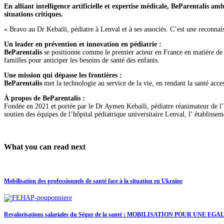
En alliant intelligence artificielle et expertise médicale, BeParentalis a
situations critiques.
« Bravo au Dr Kebaili, pédiatre à Lenval et à ses associés. C’est une reconn
Un leader en prévention et innovation en pédiatrie :
BeParentalis
se positionne comme le premier acteur en France en matière de p
familles pour anticiper les besoins de santé des enfants.
Une mission qui dépasse les frontières :
BeParentalis
met la technologie au service de la vie, en rendant la santé acce
À propos de BeParentalis :
Fondée en 2021 et portée par le Dr Aymen Kebaili, pédiatre réanimateur de l’
soutien des équipes de l’hôpital pédiatrique universitaire Lenval, l’ établiss
What you can read next
Mobilisation des professionnels de santé face à la situation en Ukraine
Revalorisations salariales du Ségur de la santé : MOBILISATION POUR U