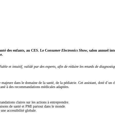
 santé des enfants, au CES. Le C
onsumer Electronics Show
, salon annuel int
e.
iable et intuitif, validé par des experts, afin de réduire les retards de diagnos
jeure dans le domaine de la santé, de la pédiatrie. Cet assistant, doté d’un cha
ntané à des recommandations médicales adaptées.
ndations claires sur les actions à entreprendre.
aisons de santé et PMI partout dans le monde.
 une accessibilité globale.