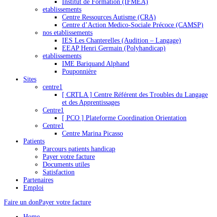
Institut de Formation (IFMEA)
etablissements
Centre Ressources Autisme (CRA)
Centre d’Action Medico-Sociale Précoce (CAMSP)
nos etablissements
IES Les Chanterelles (Audition – Langage)
EEAP Henri Germain (Polyhandicap)
etablissements
IME Bariquand Alphand
Pouponnière
Sites
centre1
[ CRTLA ] Centre Référent des Troubles du Langage
et des Apprentissages
Centre1
[ PCO ] Plateforme Coordination Orientation
Centre1
Centre Marina Picasso
Patients
Parcours patients handicap
Payer votre facture
Documents utiles
Satisfaction
Partenaires
Emploi
Faire un don
Payer votre facture
Home