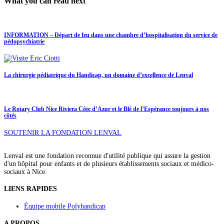
What you can read next
INFORMATION – Départ de feu dans une chambre d’hospitalisation du service de
pédopsychiatrie
La chirurgie pédiatrique du Handicap, un domaine d’excellence de Lenval
Le Rotary Club Nice Riviera Côte d’Azur et le Blé de l’Espérance toujours à nos
côtés
SOUTENIR LA FONDATION LENVAL
Lenval est une fondation reconnue d'utilité publique qui assure la gestion
d'un hôpital pour enfants et de plusieurs établissements sociaux et médico-
sociaux à Nice.
LIENS RAPIDES
Équipe mobile Polyhandicap
A PROPOS