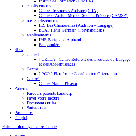
Institut de Formation (IFMEA)
etablissements
Centre Ressources Autisme (CRA)
Centre d’Action Medico-Sociale Précoce (CAMSP)
nos etablissements
IES Les Chanterelles (Audition – Langage)
EEAP Henri Germain (Polyhandicap)
etablissements
IME Bariquand Alphand
Pouponnière
Sites
centre1
[ CRTLA ] Centre Référent des Troubles du Langage
et des Apprentissages
Centre1
[ PCO ] Plateforme Coordination Orientation
Centre1
Centre Marina Picasso
Patients
Parcours patients handicap
Payer votre facture
Documents utiles
Satisfaction
Partenaires
Emploi
Faire un don
Payer votre facture
Home