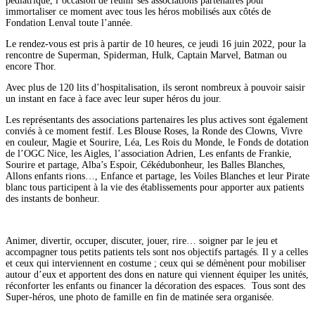
pédiatrique, l’occasion de réunir ses associations partenaires pour
immortaliser ce moment avec tous les héros mobilisés aux côtés de
Fondation Lenval toute l’année.
Le rendez-vous est pris à partir de 10 heures, ce jeudi 16 juin 2022, pour la
rencontre de Superman, Spiderman, Hulk, Captain Marvel, Batman ou
encore Thor.
Avec plus de 120 lits d’hospitalisation, ils seront nombreux à pouvoir saisir
un instant en face à face avec leur super héros du jour.
Les représentants des associations partenaires les plus actives sont également
conviés à ce moment festif. Les Blouse Roses, la Ronde des Clowns, Vivre
en couleur, Magie et Sourire, Léa, Les Rois du Monde, le Fonds de dotation
de l’OGC Nice, les Aigles, l’association Adrien, Les enfants de Frankie,
Sourire et partage, Alba’s Espoir, Cékédubonheur, les Balles Blanches,
Allons enfants rions…, Enfance et partage, les Voiles Blanches et leur Pirate
blanc tous participent à la vie des établissements pour apporter aux patients
des instants de bonheur.
Animer, divertir, occuper, discuter, jouer, rire… soigner par le jeu et
accompagner tous petits patients tels sont nos objectifs partagés. Il y a celles
et ceux qui interviennent en costume ; ceux qui se démènent pour mobiliser
autour d’eux et apportent des dons en nature qui viennent équiper les unités,
réconforter les enfants ou financer la décoration des espaces. Tous sont des
Super-héros, une photo de famille en fin de matinée sera organisée.