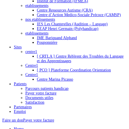
Institut de Formation (IFMEA)
etablissements
Centre Ressources Autisme (CRA)
Centre d’Action Medico-Sociale Précoce (CAMSP)
nos etablissements
IES Les Chanterelles (Audition – Langage)
EEAP Henri Germain (Polyhandicap)
etablissements
IME Bariquand Alphand
Pouponnière
Sites
centre1
[ CRTLA ] Centre Référent des Troubles du Langage
et des Apprentissages
Centre1
[ PCO ] Plateforme Coordination Orientation
Centre1
Centre Marina Picasso
Patients
Parcours patients handicap
Payer votre facture
Documents utiles
Satisfaction
Partenaires
Emploi
Faire un don
Payer votre facture
Home