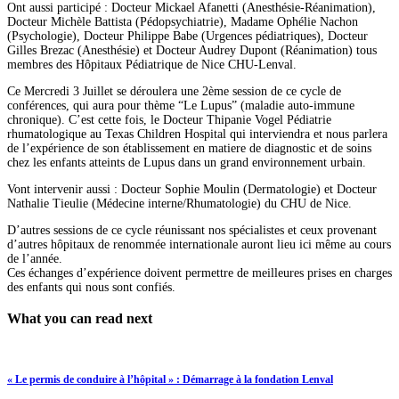
Ont aussi participé : Docteur Mickael Afanetti (Anesthésie-Réanimation),
Docteur Michèle Battista (Pédopsychiatrie), Madame Ophélie Nachon
(Psychologie), Docteur Philippe Babe (Urgences pédiatriques), Docteur
Gilles Brezac (Anesthésie) et Docteur Audrey Dupont (Réanimation) tous
membres des Hôpitaux Pédiatrique de Nice CHU-Lenval.
Ce Mercredi 3 Juillet se déroulera une 2ème session de ce cycle de
conférences, qui aura pour thème “Le Lupus” (maladie auto-immune
chronique). C’est cette fois, le Docteur Thipanie Vogel Pédiatrie
rhumatologique au Texas Children Hospital qui interviendra et nous parlera
de l’expérience de son établissement en matiere de diagnostic et de soins
chez les enfants atteints de Lupus dans un grand environnement urbain.
Vont intervenir aussi : Docteur Sophie Moulin (Dermatologie) et Docteur
Nathalie Tieulie (Médecine interne/Rhumatologie) du CHU de Nice.
D’autres sessions de ce cycle réunissant nos spécialistes et ceux provenant
d’autres hôpitaux de renommée internationale auront lieu ici même au cours
de l’année.
Ces échanges d’expérience doivent permettre de meilleures prises en charges
des enfants qui nous sont confiés.
What you can read next
« Le permis de conduire à l’hôpital » : Démarrage à la fondation Lenval