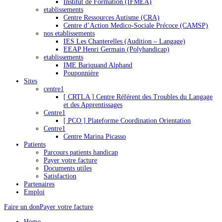
Institut de Formation (IFMEA)
etablissements
Centre Ressources Autisme (CRA)
Centre d’Action Medico-Sociale Précoce (CAMSP)
nos etablissements
IES Les Chanterelles (Audition – Langage)
EEAP Henri Germain (Polyhandicap)
etablissements
IME Bariquand Alphand
Pouponnière
Sites
centre1
[ CRTLA ] Centre Référent des Troubles du Langage
et des Apprentissages
Centre1
[ PCO ] Plateforme Coordination Orientation
Centre1
Centre Marina Picasso
Patients
Parcours patients handicap
Payer votre facture
Documents utiles
Satisfaction
Partenaires
Emploi
Faire un don
Payer votre facture
Home