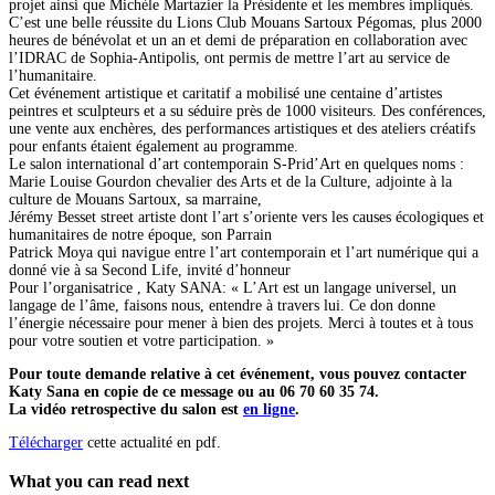
projet ainsi que Michèle Martazier la Présidente et les membres impliqués.
C’est une belle réussite du Lions Club Mouans Sartoux Pégomas, plus 2000
heures de bénévolat et un an et demi de préparation en collaboration avec
l’IDRAC de Sophia-Antipolis, ont permis de mettre l’art au service de
l’humanitaire.
Cet événement artistique et caritatif a mobilisé une centaine d’artistes
peintres et sculpteurs et a su séduire près de 1000 visiteurs. Des conférences,
une vente aux enchères, des performances artistiques et des ateliers créatifs
pour enfants étaient également au programme.
Le salon international d’art contemporain S-Prid’Art en quelques noms :
Marie Louise Gourdon chevalier des Arts et de la Culture, adjointe à la
culture de Mouans Sartoux, sa marraine,
Jérémy Besset street artiste dont l’art s’oriente vers les causes écologiques et
humanitaires de notre époque, son Parrain
Patrick Moya qui navigue entre l’art contemporain et l’art numérique qui a
donné vie à sa Second Life, invité d’honneur
Pour l’organisatrice , Katy SANA: « L’Art est un langage universel, un
langage de l’âme, faisons nous, entendre à travers lui. Ce don donne
l’énergie nécessaire pour mener à bien des projets. Merci à toutes et à tous
pour votre soutien et votre participation. »
Pour toute demande relative à cet événement, vous pouvez contacter
Katy Sana en copie de ce message ou au 06 70 60 35 74.
La vidéo retrospective du salon est
en ligne
.
Télécharger
cette actualité en pdf.
What you can read next