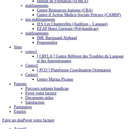
Institut de Formation (IFMEA)
etablissements
Centre Ressources Autisme (CRA)
Centre d’Action Medico-Sociale Précoce (CAMSP)
nos etablissements
IES Les Chanterelles (Audition – Langage)
EEAP Henri Germain (Polyhandicap)
etablissements
IME Bariquand Alphand
Pouponnière
Sites
centre1
[ CRTLA ] Centre Référent des Troubles du Langage
et des Apprentissages
Centre1
[ PCO ] Plateforme Coordination Orientation
Centre1
Centre Marina Picasso
Patients
Parcours patients handicap
Payer votre facture
Documents utiles
Satisfaction
Partenaires
Emploi
Faire un don
Payer votre facture
Accueil