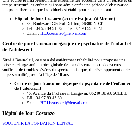
Une équipe pluriprofessionnelle expérimentée accueille dans un espace et un
temps structuré les enfants qui sont admis après une période d’observation.
Un projet thérapeutique individuel est établi pour chaque enfant.
Hôpital de Jour Costanzo (secteur Est jusqu'à Menton)
84, Boulevard Général Delfino, 06300 NICE
Tél : 04 93 89 54 06 – Fax : 04 93 55 04 73
Email :
HDJ.costanzo@lenval.com
Centre de jour franco-monégasque de psychiatrie de l’enfant et
de l’adolescent
Situé à Beausoleil, ce site a été entièrement réhabilité pour proposer une
prise en charge ambulatoire globale de jour des enfants et adolescents
souffrant de troubles sévères du spectre autistique, du développement et de
la personnalité, jusqu’à l’âge de 18 ans.
Centre de jour franco-monégasque de psychiatrie de l’enfant et
de l’adolescent
46, Avenue du Professeur Langevin, 06240 BEAUSOLEIL
Tél : 04 97 80 43 30
Email :
HDJ.beausoleil@lenval.com
Hôpital de Jour Costanzo
SOUTENIR LA FONDATION LENVAL