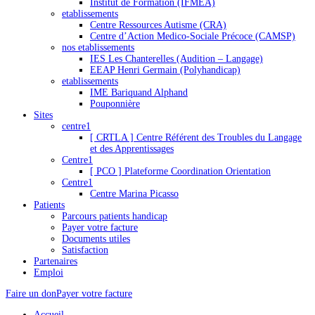
Institut de Formation (IFMEA)
etablissements
Centre Ressources Autisme (CRA)
Centre d’Action Medico-Sociale Précoce (CAMSP)
nos etablissements
IES Les Chanterelles (Audition – Langage)
EEAP Henri Germain (Polyhandicap)
etablissements
IME Bariquand Alphand
Pouponnière
Sites
centre1
[ CRTLA ] Centre Référent des Troubles du Langage
et des Apprentissages
Centre1
[ PCO ] Plateforme Coordination Orientation
Centre1
Centre Marina Picasso
Patients
Parcours patients handicap
Payer votre facture
Documents utiles
Satisfaction
Partenaires
Emploi
Faire un don
Payer votre facture
Accueil