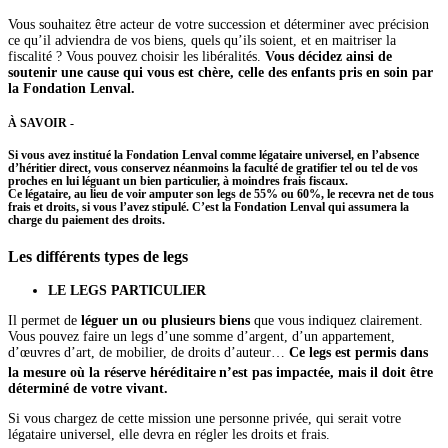
Vous souhaitez être acteur de votre succession et déterminer avec précision
ce qu’il adviendra de vos biens, quels qu’ils soient, et en maitriser la
fiscalité ? Vous pouvez choisir les libéralités.
Vous décidez ainsi de
soutenir une cause qui vous est chère, celle des enfants pris en soin par
la Fondation Lenval.
À SAVOIR -
Si vous avez institué la Fondation Lenval comme légataire universel, en l’absence
d’héritier direct, vous conservez néanmoins la faculté de gratifier tel ou tel de vos
proches en lui léguant un bien particulier, à moindres frais fiscaux.
Ce légataire, au lieu de voir amputer son legs de 55% ou 60%, le recevra net de tous
frais et droits, si vous l’avez stipulé. C’est la Fondation Lenval qui assumera la
charge du paiement des droits.
Les différents types de legs
LE LEGS PARTICULIER
Il permet de
léguer un ou plusieurs biens
que vous indiquez clairement.
Vous pouvez faire un legs d’une somme d’argent, d’un appartement,
d’œuvres d’art, de mobilier, de droits d’auteur…
Ce legs est permis dans
la mesure où la réserve héréditaire
n’est pas impactée, mais il doit être
déterminé de votre vivant.
Si vous chargez de cette mission une personne privée, qui serait votre
légataire universel, elle devra en régler les droits et frais.