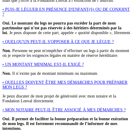
mais que j'offre à la Fondation Lenval à l’extinction de l’usufruit.
• PUIS-JE LÉGUER EN PRÉSENCE D'ENFANT(S) OU DE CONJOINT
?
Oui. Le montant du legs ne pourra pas excéder la part de mon
patrimoine qui n’est pas réservée à des héritiers déterminés par la
loi.
Je peux disposer de cette part, appelée « quotité disponible », librement.
• QUELQU'UN PEUT-IL S'OPPOSER À CE QUE JE LÈGUE ?
Non.
Personne ne peut m'empêcher d’effectuer un legs à partir du moment
où je respecte les exigences légales en matière de réserve héréditaire.
• UN MONTANT MINIMAL EST-IL EXIGÉ ?
Non.
Il n’existe pas de montant minimum ou maximum.
• QUELLES DOIVENT ÊTRE MES DÉMARCHES POUR PRÉPARER
MON LEGS ?
Je peux discuter de mon projet de générosité avec mon notaire et la
Fondation Lenval directement.
• MON NOTAIRE PEUT-IL ÊTRE ASSOCIÉ À MES DÉMARCHES ?
Oui. Il permet de faciliter la bonne préparation et la bonne exécution
de mon legs. Il est fortement recommandé de l’informer de mes
intentions.