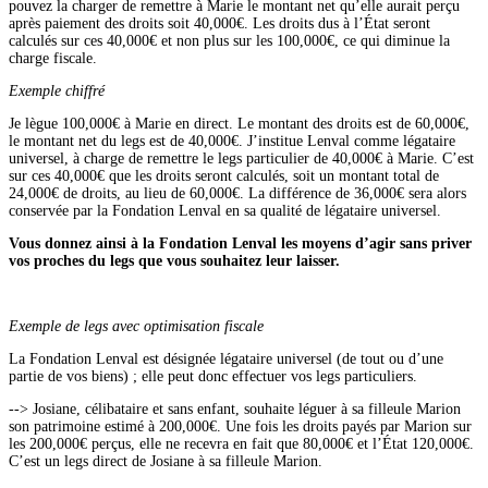
pouvez la charger de remettre à Marie le montant net qu’elle aurait perçu
après paiement des droits soit 40,000€. Les droits dus à l’État seront
calculés sur ces 40,000€ et non plus sur les 100,000€, ce qui diminue la
charge fiscale.
Exemple chiffré
Je lègue 100,000€ à Marie en direct. Le montant des droits est de 60,000€,
le montant net du legs est de 40,000€. J’institue Lenval comme légataire
universel, à charge de remettre le legs particulier de 40,000€ à Marie. C’est
sur ces 40,000€ que les droits seront calculés, soit un montant total de
24,000€ de droits, au lieu de 60,000€. La différence de 36,000€ sera alors
conservée par la Fondation Lenval en sa qualité de légataire universel.
Vous donnez ainsi à la Fondation Lenval les moyens d’agir sans priver
vos proches du legs que vous souhaitez leur laisser.
Exemple de legs avec optimisation fiscale
La Fondation Lenval est désignée légataire universel (de tout ou d’une
partie de vos biens) ; elle peut donc effectuer vos legs particuliers.
--> Josiane, célibataire et sans enfant, souhaite léguer à sa filleule Marion
son patrimoine estimé à 200,000€. Une fois les droits payés par Marion sur
les 200,000€ perçus, elle ne recevra en fait que 80,000€ et l’État 120,000€.
C’est un legs direct de Josiane à sa filleule Marion.