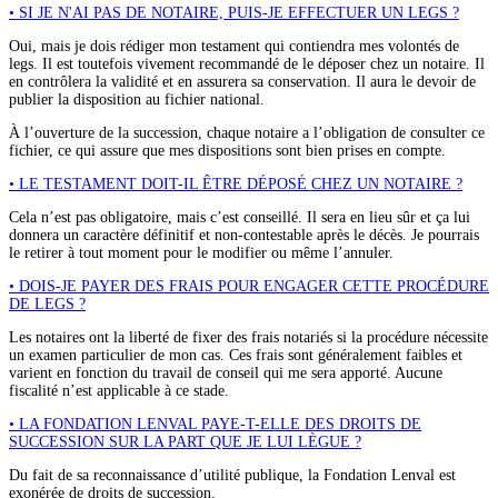
• SI JE N'AI PAS DE NOTAIRE, PUIS-JE EFFECTUER UN LEGS ?
Oui, mais je dois rédiger mon testament qui contiendra mes volontés de
legs. Il est toutefois vivement recommandé de le déposer chez un notaire. Il
en contrôlera la validité et en assurera sa conservation. Il aura le devoir de
publier la disposition au fichier national.
À l’ouverture de la succession, chaque notaire a l’obligation de consulter ce
fichier, ce qui assure que mes dispositions sont bien prises en compte.
• LE TESTAMENT DOIT-IL ÊTRE DÉPOSÉ CHEZ UN NOTAIRE ?
Cela n’est pas obligatoire, mais c’est conseillé. Il sera en lieu sûr et ça lui
donnera un caractère définitif et non-contestable après le décès. Je pourrais
le retirer à tout moment pour le modifier ou même l’annuler.
• DOIS-JE PAYER DES FRAIS POUR ENGAGER CETTE PROCÉDURE
DE LEGS ?
Les notaires ont la liberté de fixer des frais notariés si la procédure nécessite
un examen particulier de mon cas. Ces frais sont généralement faibles et
varient en fonction du travail de conseil qui me sera apporté. Aucune
fiscalité n’est applicable à ce stade.
• LA FONDATION LENVAL PAYE-T-ELLE DES DROITS DE
SUCCESSION SUR LA PART QUE JE LUI LÈGUE ?
Du fait de sa reconnaissance d’utilité publique, la Fondation Lenval est
exonérée de droits de succession.