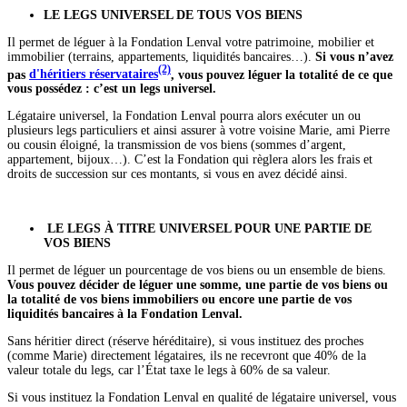
LE LEGS UNIVERSEL DE TOUS VOS BIENS
Il permet de léguer à la Fondation Lenval votre patrimoine, mobilier et
immobilier (terrains, appartements, liquidités bancaires…).
Si vous n’avez
(2)
pas
d'héritiers réservataires
, vous pouvez léguer la totalité de ce que
vous possédez : c’est un legs universel.
Légataire universel, la Fondation Lenval pourra alors exécuter un ou
plusieurs legs particuliers et ainsi assurer à votre voisine Marie, ami Pierre
ou cousin éloigné, la transmission de vos biens (sommes d’argent,
appartement, bijoux…). C’est la Fondation qui règlera alors les frais et
droits de succession sur ces montants, si vous en avez décidé ainsi.
LE LEGS À TITRE UNIVERSEL POUR UNE PARTIE DE
VOS BIENS
Il permet de léguer un pourcentage de vos biens ou un ensemble de biens.
Vous pouvez décider de léguer une somme, une partie de vos biens ou
la totalité de vos biens immobiliers ou encore une partie de vos
liquidités bancaires à la Fondation Lenval.
Sans héritier direct (réserve héréditaire), si vous instituez des proches
(comme Marie) directement légataires, ils ne recevront que 40% de la
valeur totale du legs, car l’État taxe le legs à 60% de sa valeur.
Si vous instituez la Fondation Lenval en qualité de légataire universel, vous