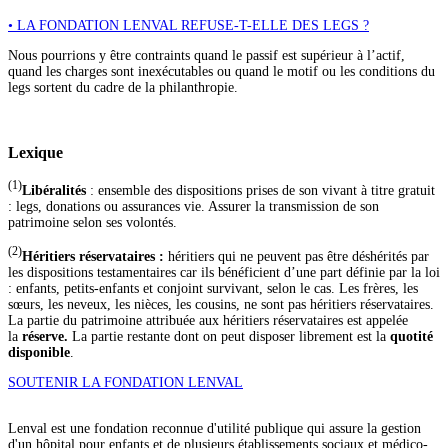
• LA FONDATION LENVAL REFUSE-T-ELLE DES LEGS ?
Nous pourrions y être contraints quand le passif est supérieur à l’actif,
quand les charges sont inexécutables ou quand le motif ou les conditions du
legs sortent du cadre de la philanthropie.
Lexique
(1)
Libéralités
: ensemble des dispositions prises de son vivant à titre gratuit
: legs, donations ou assurances vie. Assurer la transmission de son
patrimoine selon ses volontés.
(2)
Héritiers réservataires :
héritiers qui ne peuvent pas être déshérités par
les dispositions testamentaires car ils bénéficient d’une part définie par la loi
: enfants, petits-enfants et conjoint survivant, selon le cas. Les frères, les
sœurs, les neveux, les nièces, les cousins, ne sont pas héritiers réservataires.
La partie du patrimoine attribuée aux héritiers réservataires est appelée
la
réserve.
La partie restante dont on peut disposer librement est la
quotité
disponible
.
SOUTENIR LA FONDATION LENVAL
Lenval est une fondation reconnue d'utilité publique qui assure la gestion
d'un hôpital pour enfants et de plusieurs établissements sociaux et médico-