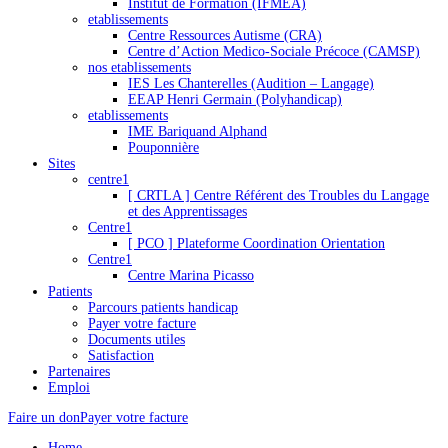
Institut de Formation (IFMEA)
etablissements
Centre Ressources Autisme (CRA)
Centre d’Action Medico-Sociale Précoce (CAMSP)
nos etablissements
IES Les Chanterelles (Audition – Langage)
EEAP Henri Germain (Polyhandicap)
etablissements
IME Bariquand Alphand
Pouponnière
Sites
centre1
[ CRTLA ] Centre Référent des Troubles du Langage
et des Apprentissages
Centre1
[ PCO ] Plateforme Coordination Orientation
Centre1
Centre Marina Picasso
Patients
Parcours patients handicap
Payer votre facture
Documents utiles
Satisfaction
Partenaires
Emploi
Faire un don
Payer votre facture
Home