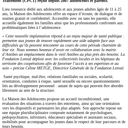
Traitement (CPCT) reçoit depuis 2007 adolescents et parents.
Lieu ressource dédié aux adolescents et aux jeunes adultes âgés de 11 à 25
ans, la Maison des Adolescents offre un espace d’écoute, de dialogue et de
soutien gratuit et confidentiel. Accessible avec ou sans les parents, elle
accueille également les familles ainsi que les professionnels confrontés aux
problématiques liées à l’adolescence.
« Cette nouvelle implantation répond à un enjeu majeur de santé publique :
permettre aux jeunes de trouver rapidement une aide adaptée face aux
difficultés qu’ils peuvent rencontrer au cours de cette période charnière de
leur vie. Nous sommes heureux d’avoir en collaboration avec la mairie
d’Antibes un emplacement dans le vieil Antibes au plus près des besoins. La
Fondation Lenval déploie avec les collectivités locales et les hôpitaux du
territoire des coopérations afin de favoriser l’accès à ses expertises et au
soin » précise Céline METGE, Directrice Générale de la Fondation Lenval.
Santé psychique, mal-être, relations familiales ou sociales, scolarité,
orientation, conduites à risque, santé sexuelle ou encore questionnements
liés au développement personnel : autant de sujets qui peuvent être abordés
librement au sein de la structure.
La Maison des Adolescents propose un accueil inconditionnel, une
évaluation des situations à travers des entretiens, ainsi qu’une orientation
vers les dispositifs et partenaires les plus adaptés. Son approche repose sur
une équipe pluridisciplinaire composée notamment de psychologues,
pédopsychiatres, infirmiers, éducateurs spécialisés et assistants sociaux,
mobilisés pour accompagner les jeunes dans le respect de leur parcours et de
leurs besoins.