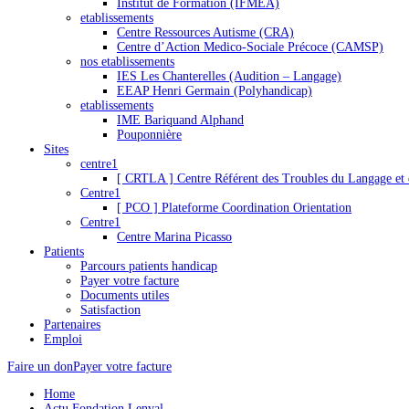
Institut de Formation (IFMEA)
etablissements
Centre Ressources Autisme (CRA)
Centre d’Action Medico-Sociale Précoce (CAMSP)
nos etablissements
IES Les Chanterelles (Audition – Langage)
EEAP Henri Germain (Polyhandicap)
etablissements
IME Bariquand Alphand
Pouponnière
Sites
centre1
[ CRTLA ] Centre Référent des Troubles du Langage et 
Centre1
[ PCO ] Plateforme Coordination Orientation
Centre1
Centre Marina Picasso
Patients
Parcours patients handicap
Payer votre facture
Documents utiles
Satisfaction
Partenaires
Emploi
Faire un don
Payer votre facture
Home
Actu Fondation Lenval