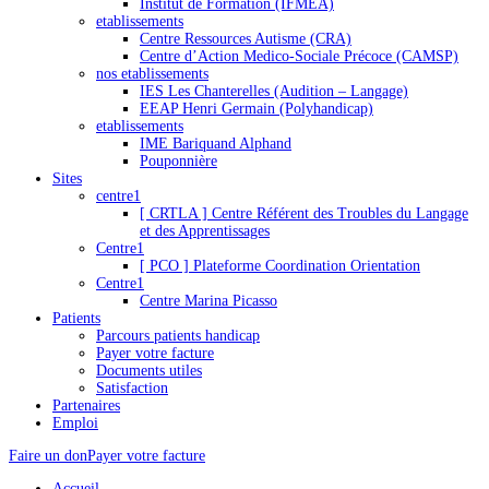
Institut de Formation (IFMEA)
etablissements
Centre Ressources Autisme (CRA)
Centre d’Action Medico-Sociale Précoce (CAMSP)
nos etablissements
IES Les Chanterelles (Audition – Langage)
EEAP Henri Germain (Polyhandicap)
etablissements
IME Bariquand Alphand
Pouponnière
Sites
centre1
[ CRTLA ] Centre Référent des Troubles du Langage
et des Apprentissages
Centre1
[ PCO ] Plateforme Coordination Orientation
Centre1
Centre Marina Picasso
Patients
Parcours patients handicap
Payer votre facture
Documents utiles
Satisfaction
Partenaires
Emploi
Faire un don
Payer votre facture
Accueil