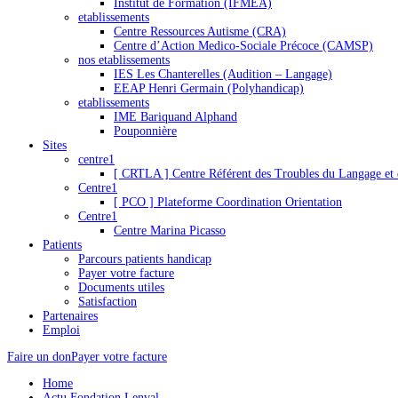
Institut de Formation (IFMEA)
etablissements
Centre Ressources Autisme (CRA)
Centre d’Action Medico-Sociale Précoce (CAMSP)
nos etablissements
IES Les Chanterelles (Audition – Langage)
EEAP Henri Germain (Polyhandicap)
etablissements
IME Bariquand Alphand
Pouponnière
Sites
centre1
[ CRTLA ] Centre Référent des Troubles du Langage et 
Centre1
[ PCO ] Plateforme Coordination Orientation
Centre1
Centre Marina Picasso
Patients
Parcours patients handicap
Payer votre facture
Documents utiles
Satisfaction
Partenaires
Emploi
Faire un don
Payer votre facture
Home
Actu Fondation Lenval