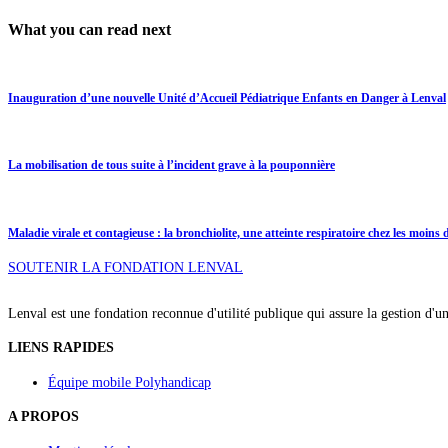
What you can read next
Inauguration d’une nouvelle Unité d’Accueil Pédiatrique Enfants en Danger à Lenval
La mobilisation de tous suite à l’incident grave à la pouponnière
Maladie virale et contagieuse : la bronchiolite, une atteinte respiratoire chez les moins 
SOUTENIR LA FONDATION LENVAL
Lenval est une fondation reconnue d'utilité publique qui assure la gestion d'u
LIENS RAPIDES
Équipe mobile Polyhandicap
A PROPOS