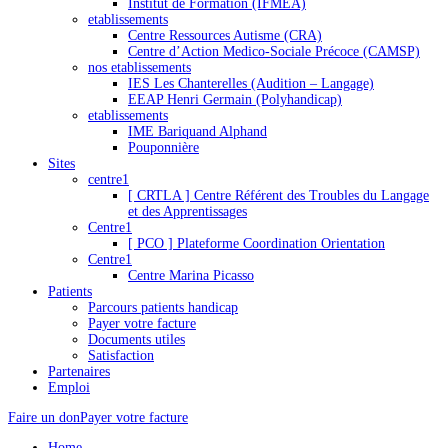
Institut de Formation (IFMEA)
etablissements
Centre Ressources Autisme (CRA)
Centre d’Action Medico-Sociale Précoce (CAMSP)
nos etablissements
IES Les Chanterelles (Audition – Langage)
EEAP Henri Germain (Polyhandicap)
etablissements
IME Bariquand Alphand
Pouponnière
Sites
centre1
[ CRTLA ] Centre Référent des Troubles du Langage
et des Apprentissages
Centre1
[ PCO ] Plateforme Coordination Orientation
Centre1
Centre Marina Picasso
Patients
Parcours patients handicap
Payer votre facture
Documents utiles
Satisfaction
Partenaires
Emploi
Faire un don
Payer votre facture
Home