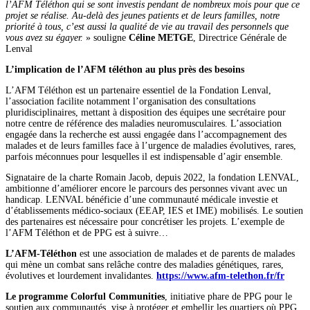
l’AFM Téléthon qui se sont investis pendant de nombreux mois pour que ce
projet se réalise. Au-delà des jeunes patients et de leurs familles, notre
priorité à tous, c’est aussi la qualité de vie au travail des personnels que
vous avez su égayer.
» souligne
Céline METGE
, Directrice Générale de
Lenval
L’implication de l’AFM téléthon au plus près des besoins
L’AFM Téléthon est un partenaire essentiel de la Fondation Lenval,
l’association facilite notamment l’organisation des consultations
pluridisciplinaires, mettant à disposition des équipes une secrétaire pour
notre centre de référence des maladies neuromusculaires. L’association
engagée dans la recherche est aussi engagée dans l’accompagnement des
malades et de leurs familles face à l’urgence de maladies évolutives, rares,
parfois méconnues pour lesquelles il est indispensable d’agir ensemble.
Signataire de la charte Romain Jacob, depuis 2022, la fondation LENVAL,
ambitionne d’améliorer encore le parcours des personnes vivant avec un
handicap. LENVAL bénéficie d’une communauté médicale investie et
d’établissements médico-sociaux (EEAP, IES et IME) mobilisés. Le soutien
des partenaires est nécessaire pour concrétiser les projets. L’exemple de
l’AFM Téléthon et de PPG est à suivre…
L’AFM-Téléthon
est une association de malades et de parents de malades
qui mène un combat sans relâche contre des maladies génétiques, rares,
évolutives et lourdement invalidantes.
https://www.afm-telethon.fr/fr
Le programme Colorful Communities
, initiative phare de PPG pour le
soutien aux communautés, vise à protéger et embellir les quartiers où PPG