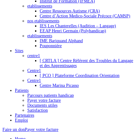
Institut de Formation (IFMEA)
etablissements
Centre Ressources Autisme (CRA)
Centre d’Action Medico-Sociale Précoce (CAMSP)
nos etablissements
IES Les Chanterelles (Audition – Langage)
EEAP Henri Germain (Polyhandicap)
etablissements
IME Bariquand Alphand
Pouponnière
Sites
centre1
[ CRTLA ] Centre Référent des Troubles du Langage
et des Apprentissages
Centre1
[ PCO ] Plateforme Coordination Orientation
Centre1
Centre Marina Picasso
Patients
Parcours patients handicap
Payer votre facture
Documents utiles
Satisfaction
Partenaires
Emploi
Faire un don
Payer votre facture
Home