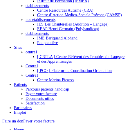
Institut de Formation (IFMEA)
etablissements
Centre Ressources Autisme (CRA)
Centre d’Action Medico-Sociale Précoce (CAMSP)
nos etablissements
IES Les Chanterelles (Audition – Langage)
EEAP Henri Germain (Polyhandicap)
etablissements
IME Bariquand Alphand
Pouponnière
Sites
centre1
[ CRTLA ] Centre Référent des Troubles du Langage
et des Apprentissages
Centre1
[ PCO ] Plateforme Coordination Orientation
Centre1
Centre Marina Picasso
Patients
Parcours patients handicap
Payer votre facture
Documents utiles
Satisfaction
Partenaires
Emploi
Faire un don
Payer votre facture
Home