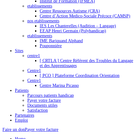
Institut de Formation (IFMEA)
etablissements
Centre Ressources Autisme (CRA)
Centre d’Action Medico-Sociale Précoce (CAMSP)
nos etablissements
IES Les Chanterelles (Audition – Langage)
EEAP Henri Germain (Polyhandicap)
etablissements
IME Bariquand Alphand
Pouponnière
Sites
centre1
[ CRTLA ] Centre Référent des Troubles du Langage
et des Apprentissages
Centre1
[ PCO ] Plateforme Coordination Orientation
Centre1
Centre Marina Picasso
Patients
Parcours patients handicap
Payer votre facture
Documents utiles
Satisfaction
Partenaires
Emploi
Faire un don
Payer votre facture
Home