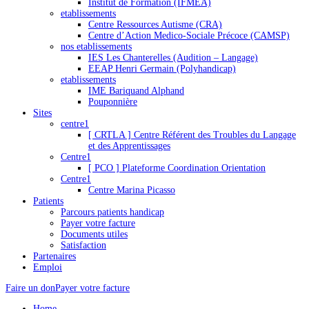
Institut de Formation (IFMEA)
etablissements
Centre Ressources Autisme (CRA)
Centre d’Action Medico-Sociale Précoce (CAMSP)
nos etablissements
IES Les Chanterelles (Audition – Langage)
EEAP Henri Germain (Polyhandicap)
etablissements
IME Bariquand Alphand
Pouponnière
Sites
centre1
[ CRTLA ] Centre Référent des Troubles du Langage
et des Apprentissages
Centre1
[ PCO ] Plateforme Coordination Orientation
Centre1
Centre Marina Picasso
Patients
Parcours patients handicap
Payer votre facture
Documents utiles
Satisfaction
Partenaires
Emploi
Faire un don
Payer votre facture
Home