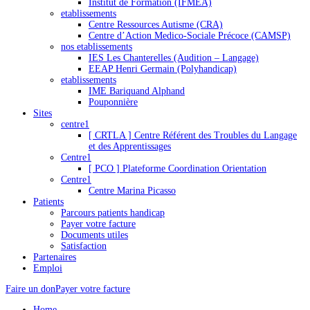
Institut de Formation (IFMEA)
etablissements
Centre Ressources Autisme (CRA)
Centre d’Action Medico-Sociale Précoce (CAMSP)
nos etablissements
IES Les Chanterelles (Audition – Langage)
EEAP Henri Germain (Polyhandicap)
etablissements
IME Bariquand Alphand
Pouponnière
Sites
centre1
[ CRTLA ] Centre Référent des Troubles du Langage
et des Apprentissages
Centre1
[ PCO ] Plateforme Coordination Orientation
Centre1
Centre Marina Picasso
Patients
Parcours patients handicap
Payer votre facture
Documents utiles
Satisfaction
Partenaires
Emploi
Faire un don
Payer votre facture
Home