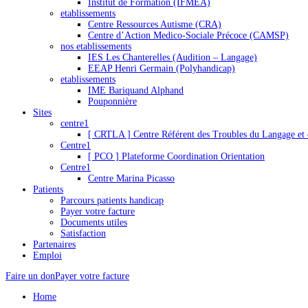
Institut de Formation (IFMEA)
etablissements
Centre Ressources Autisme (CRA)
Centre d’Action Medico-Sociale Précoce (CAMSP)
nos etablissements
IES Les Chanterelles (Audition – Langage)
EEAP Henri Germain (Polyhandicap)
etablissements
IME Bariquand Alphand
Pouponnière
Sites
centre1
[ CRTLA ] Centre Référent des Troubles du Langage et 
Centre1
[ PCO ] Plateforme Coordination Orientation
Centre1
Centre Marina Picasso
Patients
Parcours patients handicap
Payer votre facture
Documents utiles
Satisfaction
Partenaires
Emploi
Faire un don
Payer votre facture
Home