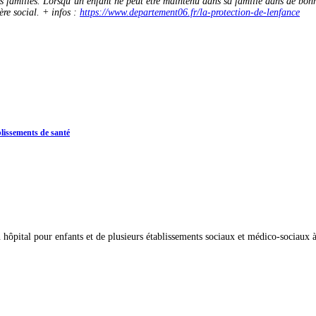
s familles. Lorsqu’un enfant ne peut être maintenu dans sa famille dans de bonn
ère social. + infos :
https://www.departement06.fr/la-protection-de-lenfance
lissements de santé
n hôpital pour enfants et de plusieurs établissements sociaux et médico-sociaux 