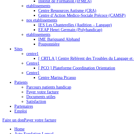
Institut de Formation (IFMEA)
etablissements
Centre Ressources Autisme (CRA)
Centre d’Action Medico-Sociale Précoce (CAMSP)
nos etablissements
IES Les Chanterelles (Audition – Langage)
EEAP Henri Germain (Polyhandicap)
etablissements
IME Bariquand Alphand
Pouponnière
Sites
centre1
[ CRTLA ] Centre Référent des Troubles du Langage et 
Centre1
[ PCO ] Plateforme Coordination Orientation
Centre1
Centre Marina Picasso
Patients
Parcours patients handicap
Payer votre facture
Documents utiles
Satisfaction
Partenaires
Emploi
Faire un don
Payer votre facture
Home
Actu Fondation Lenval