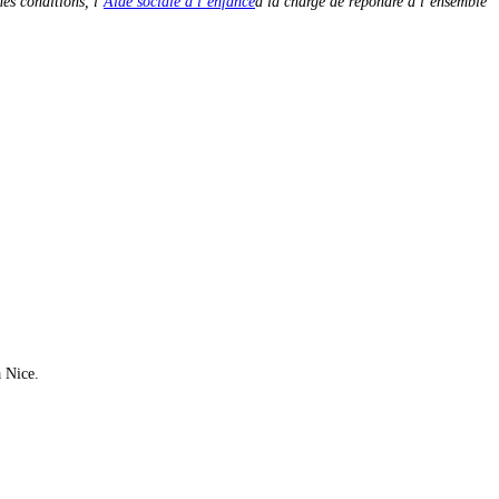
es conditions, l’
Aide sociale à l’enfance
a la charge de répondre à l’ensemble
à Nice.