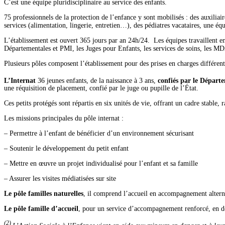
C’est une équipe pluridisciplinaire au service des enfants.
75 professionnels de la protection de l’enfance y sont mobilisés : des auxiliai
services (alimentation, lingerie, entretien…), des pédiatres vacataires, une équ
L’établissement est ouvert 365 jours par an 24h/24. Les équipes travaillent e
Départementales et PMI, les Juges pour Enfants, les services de soins, les MD
Plusieurs pôles composent l’établissement pour des prises en charges différen
L’Internat
36 jeunes enfants, de la naissance à 3 ans,
confiés par le Départ
une réquisition de placement, confié par le juge ou pupille de l’État.
Ces petits protégés sont répartis en six unités de vie, offrant un cadre stable, 
Les missions principales du pôle internat :
– Permettre à l’enfant de bénéficier d’un environnement sécurisant
– Soutenir le développement du petit enfant
– Mettre en œuvre un projet individualisé pour l’enfant et sa famille
– Assurer les visites médiatisées sur site
Le pôle familles naturelles
, il comprend l’accueil en accompagnement alternat
Le pôle famille d’accueil
, pour un service d’accompagnement renforcé, en deh
(2)