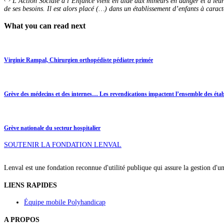
L’Action Sociale à l’Enfance vient en aide aux mineurs en danger et à leur
de ses besoins. Il est alors placé (…) dans un établissement d’enfants à caract
What you can read next
Virginie Rampal, Chirurgien orthopédiste pédiatre primée
Grève des médecins et des internes… Les revendications impactent l’ensemble des étab
Grève nationale du secteur hospitalier
SOUTENIR LA FONDATION LENVAL
Lenval est une fondation reconnue d'utilité publique qui assure la gestion d'u
LIENS RAPIDES
Équipe mobile Polyhandicap
A PROPOS