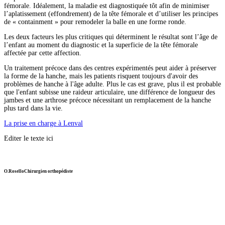
fémorale. Idéalement, la maladie est diagnostiquée tôt afin de minimiser
l’aplatissement (effondrement) de la tête fémorale et d’utiliser les principes
de « containment » pour remodeler la balle en une forme ronde.
Les deux facteurs les plus critiques qui déterminent le résultat sont l’âge de
l’enfant au moment du diagnostic et la superficie de la tête fémorale
affectée par cette affection.
Un traitement précoce dans des centres expérimentés peut aider à préserver
la forme de la hanche, mais les patients risquent toujours d'avoir des
problèmes de hanche à l'âge adulte. Plus le cas est grave, plus il est probable
que l'enfant subisse une raideur articulaire, une différence de longueur des
jambes et une arthrose précoce nécessitant un remplacement de la hanche
plus tard dans la vie.
La prise en charge à Lenval
Editer le texte ici
O.Rosello
Chirurgien orthopédiste
Travailler au coté des enfants est un bonheur au quotidien,
nous ferons notre maximum pour nous occuper de votre
enfant et pour vous tenir au courant à chaque étape de son
parcours de soin