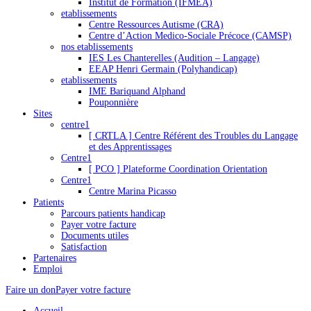
Institut de Formation (IFMEA)
etablissements
Centre Ressources Autisme (CRA)
Centre d’Action Medico-Sociale Précoce (CAMSP)
nos etablissements
IES Les Chanterelles (Audition – Langage)
EEAP Henri Germain (Polyhandicap)
etablissements
IME Bariquand Alphand
Pouponnière
Sites
centre1
[ CRTLA ] Centre Référent des Troubles du Langage
et des Apprentissages
Centre1
[ PCO ] Plateforme Coordination Orientation
Centre1
Centre Marina Picasso
Patients
Parcours patients handicap
Payer votre facture
Documents utiles
Satisfaction
Partenaires
Emploi
Faire un don
Payer votre facture
Accueil