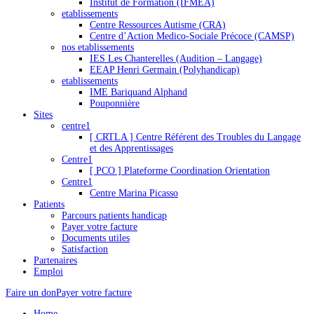
Institut de Formation (IFMEA)
etablissements
Centre Ressources Autisme (CRA)
Centre d’Action Medico-Sociale Précoce (CAMSP)
nos etablissements
IES Les Chanterelles (Audition – Langage)
EEAP Henri Germain (Polyhandicap)
etablissements
IME Bariquand Alphand
Pouponnière
Sites
centre1
[ CRTLA ] Centre Référent des Troubles du Langage
et des Apprentissages
Centre1
[ PCO ] Plateforme Coordination Orientation
Centre1
Centre Marina Picasso
Patients
Parcours patients handicap
Payer votre facture
Documents utiles
Satisfaction
Partenaires
Emploi
Faire un don
Payer votre facture
Home