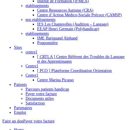
Institut de Formation (IFMEA)
etablissements
Centre Ressources Autisme (CRA)
Centre d’Action Medico-Sociale Précoce (CAMSP)
nos etablissements
IES Les Chanterelles (Audition – Langage)
EEAP Henri Germain (Polyhandicap)
etablissements
IME Bariquand Alphand
Pouponnière
Sites
centre1
[ CRTLA ] Centre Référent des Troubles du Langage
et des Apprentissages
Centre1
[ PCO ] Plateforme Coordination Orientation
Centre1
Centre Marina Picasso
Patients
Parcours patients handicap
Payer votre facture
Documents utiles
Satisfaction
Partenaires
Emploi
Faire un don
Payer votre facture
Home