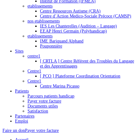
Institut de Formation (IFMEA)
etablissements
Centre Ressources Autisme (CRA)
Centre d’Action Medico-Sociale Précoce (CAMSP)
nos etablissements
IES Les Chanterelles (Audition – Langage)
EEAP Henri Germain (Polyhandicap)
etablissements
IME Bariquand Alphand
Pouponnière
Sites
centre1
[ CRTLA ] Centre Référent des Troubles du Langage
et des Apprentissages
Centre1
[ PCO ] Plateforme Coordination Orientation
Centre1
Centre Marina Picasso
Patients
Parcours patients handicap
Payer votre facture
Documents utiles
Satisfaction
Partenaires
Emploi
Faire un don
Payer votre facture
Accueil