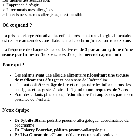
Les thèmes des séances sont :
> J’apprends à réagir
> Je reconnais mes allergènes
> La cuisine sans mes allergènes, c’est possible !
Où et quand ?
La prise en charge éducative des enfants présentant une allergie alimentaire
est réalisée au sein des consultations médico-chirurgicales, sur rendez-vous.
La fréquence de chaque séance collective est de
3 par an au rythme d’une
séance par trimestre
(hors vacances d’été),
le mercredi après-midi
.
Pour qui ?
Les enfants ayant une allergie alimentaire
nécessitant une trousse
de médicaments d’urgence
contenant de l’adrénaline
L’enfant doit être en âge de lire et comprendre les informations, les
consignes et les gestes à faire. L’âge minimum requis est de
7 ans
.
Pour des enfants plus jeunes, l’éducation se fait auprès des parents en
présence de l’enfant.
Notre équipe
Dr Sybille Blanc
, pédiatre pneumo-allergologue, coordinatrice du
programme
Dr Thierry Bourrier
, pédiatre pneumo-allergologue
Pr Lisa Giovannini-Chami
, pédiatre pneumo-allergologue