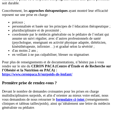
soit durable.
Concrètement, les
approches thérapeutiques
ayant montré leur efficacité
reposent sur une prise en charge :
précoce ;
personnalisée et basée sur les principes de l’éducation thérapeutique ;
pluridisciplinaire et de proximité ;
coordonnée par le médecin généraliste ou le pédiatre de l’enfant qui
assume un suivi régulier, avec d’autres professionnels de santé
(psychologue, enseignant en activité physique adaptée, diététicien,
kinésithérapeute, infirmier…) et gradué selon la sévérité ;
d'au moins 2 ans ;
en veillant à ne pas culpabiliser, blesser ou stigmatiser.
Pour plus de renseignements et de documentations, n’hésitez pas à vous
rendre sur le site du
CERON PACA (Centre d’
É
tude et de Recherche sur
l’Obésité et la Nutrition en PACA) :
https://www.ceronpaca.fr/surpoids-de-lenfant/
Première prise de rendez-vous ?
Devant le nombre de demandes croissantes pour les prises en charge
multidisciplinaires surpoids, et afin d’orienter au mieux votre enfant, nous
vous demandons de nous retourner le
formulaire ci-joint
(renseignements
cliniques et tableau tailles/poids), ainsi qu’idéalement une lettre du médecin
généraliste ou pédiatre.