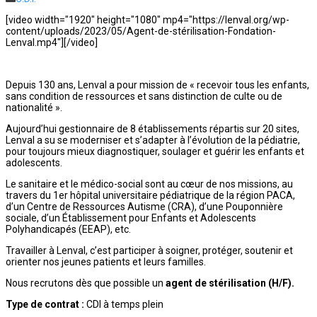
[video width="1920" height="1080" mp4="https://lenval.org/wp-
content/uploads/2023/05/Agent-de-stérilisation-Fondation-
Lenval.mp4"][/video]
Depuis 130 ans, Lenval a pour mission de « recevoir tous les enfants,
sans condition de ressources et sans distinction de culte ou de
nationalité ».
Aujourd’hui gestionnaire de 8 établissements répartis sur 20 sites,
Lenval a su se moderniser et s’adapter à l’évolution de la pédiatrie,
pour toujours mieux diagnostiquer, soulager et guérir les enfants et
adolescents.
Le sanitaire et le médico-social sont au cœur de nos missions, au
travers du 1er hôpital universitaire pédiatrique de la région PACA,
d’un Centre de Ressources Autisme (CRA), d’une Pouponnière
sociale, d’un Établissement pour Enfants et Adolescents
Polyhandicapés (EEAP), etc.
Travailler à Lenval, c’est participer à soigner, protéger, soutenir et
orienter nos jeunes patients et leurs familles.
Nous recrutons dès que possible un
agent de stérilisation (H/F).
Type de contrat :
CDI à temps plein