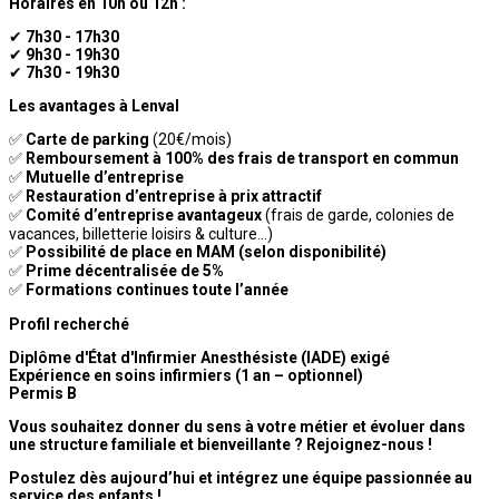
Horaires en 10h ou 12h :
✔
7h30 - 17h30
✔
9h30 - 19h30
✔
7h30 - 19h30
Les avantages à Lenval
✅
Carte de parking
(20€/mois)
✅
Remboursement à 100% des frais de transport en commun
✅
Mutuelle d’entreprise
✅
Restauration d’entreprise à prix attractif
✅
Comité d’entreprise avantageux
(frais de garde, colonies de
vacances, billetterie loisirs & culture…)
✅
Possibilité de place en MAM (selon disponibilité)
✅
Prime décentralisée de 5%
✅
Formations continues toute l’année
Profil recherché
Diplôme d'État d'Infirmier Anesthésiste (IADE) exigé
Expérience en soins infirmiers (1 an – optionnel)
Permis B
Vous souhaitez donner du sens à votre métier et évoluer dans
une structure familiale et bienveillante ? Rejoignez-nous !
Postulez dès aujourd’hui et intégrez une équipe passionnée au
service des enfants !