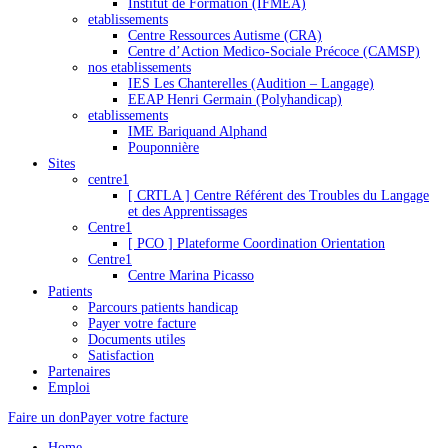
Institut de Formation (IFMEA)
etablissements
Centre Ressources Autisme (CRA)
Centre d’Action Medico-Sociale Précoce (CAMSP)
nos etablissements
IES Les Chanterelles (Audition – Langage)
EEAP Henri Germain (Polyhandicap)
etablissements
IME Bariquand Alphand
Pouponnière
Sites
centre1
[ CRTLA ] Centre Référent des Troubles du Langage
et des Apprentissages
Centre1
[ PCO ] Plateforme Coordination Orientation
Centre1
Centre Marina Picasso
Patients
Parcours patients handicap
Payer votre facture
Documents utiles
Satisfaction
Partenaires
Emploi
Faire un don
Payer votre facture
Home