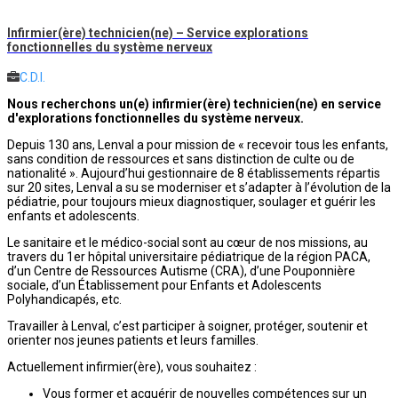
Infirmier(ère) technicien(ne) – Service explorations
fonctionnelles du système nerveux
C.D.I.
Nous recherchons un(e) infirmier(ère) technicien(ne) en service
d'e
xplorations fonctionnelles du système nerveux
.
Depuis 130 ans, Lenval a pour mission de « recevoir tous les enfants,
sans condition de ressources et sans distinction de culte ou de
nationalité ». Aujourd’hui gestionnaire de 8 établissements répartis
sur 20 sites, Lenval a su se moderniser et s’adapter à l’évolution de la
pédiatrie, pour toujours mieux diagnostiquer, soulager et guérir les
enfants et adolescents.
Le sanitaire et le médico-social sont au cœur de nos missions, au
travers du 1er hôpital universitaire pédiatrique de la région PACA,
d’un Centre de Ressources Autisme (CRA), d’une Pouponnière
sociale, d’un Établissement pour Enfants et Adolescents
Polyhandicapés, etc.
Travailler à Lenval, c’est participer à soigner, protéger, soutenir et
orienter nos jeunes patients et leurs familles.
Actuellement infirmier(ère), vous souhaitez :
Vous former et acquérir de nouvelles compétences sur un