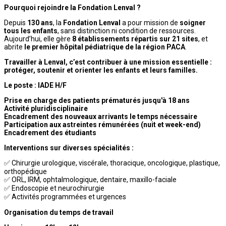
Pourquoi rejoindre la Fondation Lenval ?
Depuis
130 ans
, la
Fondation Lenval
a pour mission de
soigner
tous les enfants
, sans distinction ni condition de ressources.
Aujourd’hui, elle gère
8 établissements répartis sur 21 sites
, et
abrite
le premier hôpital pédiatrique de la région PACA
.
Travailler à Lenval, c’est contribuer à une mission essentielle :
protéger, soutenir et orienter les enfants et leurs familles.
Le poste : IADE H/F
Prise en charge des patients prématurés jusqu'à 18 ans
Activité pluridisciplinaire
Encadrement des nouveaux arrivants le temps nécessaire
Participation aux astreintes rémunérées (nuit et week-end)
Encadrement des étudiants
Interventions sur diverses spécialités :
✅ Chirurgie urologique, viscérale, thoracique, oncologique, plastique,
orthopédique
✅ ORL, IRM, ophtalmologique, dentaire, maxillo-faciale
✅ Endoscopie et neurochirurgie
✅ Activités programmées et urgences
Organisation du temps de travail