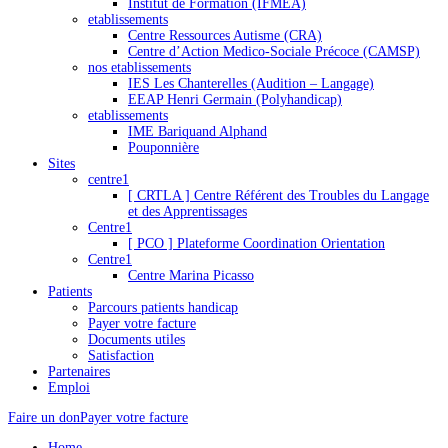
Institut de Formation (IFMEA)
etablissements
Centre Ressources Autisme (CRA)
Centre d’Action Medico-Sociale Précoce (CAMSP)
nos etablissements
IES Les Chanterelles (Audition – Langage)
EEAP Henri Germain (Polyhandicap)
etablissements
IME Bariquand Alphand
Pouponnière
Sites
centre1
[ CRTLA ] Centre Référent des Troubles du Langage
et des Apprentissages
Centre1
[ PCO ] Plateforme Coordination Orientation
Centre1
Centre Marina Picasso
Patients
Parcours patients handicap
Payer votre facture
Documents utiles
Satisfaction
Partenaires
Emploi
Faire un don
Payer votre facture
Home