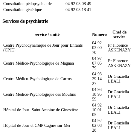
Consultation pédopsychiatrie
04 92 03 08 49
Consultation génétique
04 92 03 18 41
Services de psychiatrie
Chef de
service / unité
Numéro
service
04 92
Centre Psychodynamique de Jour pour Enfants
Pr Florence
03 00
(CPJE)
ASKENAZY
70
04 97
Pr Florence
Centre Médico-Psychologique de Magnan
07 05
ASKENAZY
79
04 93
Dr Graziella
Centre Médico-Psychologique de Carros
29 14
LEALI
27
04 93
Dr Graziella
Centre Médico-Psychologique des Moulins
18 95
LEALI
59
04 92
Dr Graziella
Hôpital de Jour Saint Antoine de Ginestière
10 01
LEALI
05
04 92
Dr Graziella
Hôpital de Jour et CMP Cagnes sur Mer
02 08
LEALI
28