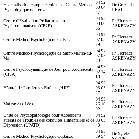
04 92
Hospitalisation complète enfants et Centre Médico-
Dr Graziella
03 04
Psychologique de Lenval
LEALI
47
04 92
Centre d'Evaluation Pédiatrique du
Pr Florence
03 00
Psychotraumatisme (CE2P)
ASKENAZY
66
04 97
Pr Florence
Centre Médico-Psychologique du Parc
07 05
ASKENAZY
79
04 97
Centre Médico-Psychologique de Saint-Martin-du-
Pr Florence
07 05
Var
ASKENAZY
79
04 93
Centre Psychodynamique de Jour pour Adolescents
Pr Florence
92 14
(CPJA)
ASKENAZY
10
04 92
Pr Florence
Hôpital de Jour Jeunes Enfants (HJJE)
03 03
ASKENAZY
27
04 93
Pr Florence
Maison des Ados
26 10
ASKENAZY
92
Unité de Psychopathologie pour Adolescents
04 92
Pr Florence
atteints de Troubles des conduites alimentaires et de
03 03
ASKENAZY
Dépression (UPATD)
40
04 93
Dr Sylvie
Centre Médico-Psychologique Costanzo
89 54
SERRET