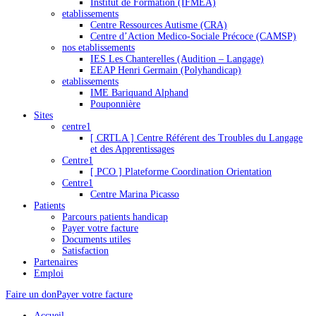
Institut de Formation (IFMEA)
etablissements
Centre Ressources Autisme (CRA)
Centre d’Action Medico-Sociale Précoce (CAMSP)
nos etablissements
IES Les Chanterelles (Audition – Langage)
EEAP Henri Germain (Polyhandicap)
etablissements
IME Bariquand Alphand
Pouponnière
Sites
centre1
[ CRTLA ] Centre Référent des Troubles du Langage
et des Apprentissages
Centre1
[ PCO ] Plateforme Coordination Orientation
Centre1
Centre Marina Picasso
Patients
Parcours patients handicap
Payer votre facture
Documents utiles
Satisfaction
Partenaires
Emploi
Faire un don
Payer votre facture
Accueil