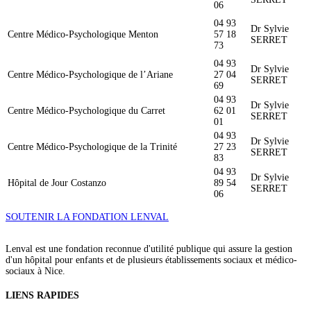
06
04 93
Dr Sylvie
Centre Médico-Psychologique Menton
57 18
SERRET
73
04 93
Dr Sylvie
Centre Médico-Psychologique de l’Ariane
27 04
SERRET
69
04 93
Dr Sylvie
Centre Médico-Psychologique du Carret
62 01
SERRET
01
04 93
Dr Sylvie
Centre Médico-Psychologique de la Trinité
27 23
SERRET
83
04 93
Dr Sylvie
Hôpital de Jour Costanzo
89 54
SERRET
06
SOUTENIR LA FONDATION LENVAL
Lenval est une fondation reconnue d'utilité publique qui assure la gestion
d'un hôpital pour enfants et de plusieurs établissements sociaux et médico-
sociaux à Nice.
LIENS RAPIDES