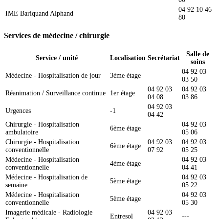
04 92 10 46
IME Bariquand Alphand
80
Services de médecine / chirurgie
Salle de
Service / unité
Localisation
Secrétariat
soins
04 92 03
Médecine - Hospitalisation de jour
3ème étage
03 50
04 92 03
04 92 03
Réanimation / Surveillance continue
1er étage
04 08
03 86
04 92 03
Urgences
-1
04 42
Chirurgie - Hospitalisation
04 92 03
6ème étage
ambulatoire
05 06
Chirurgie - Hospitalisation
04 92 03
04 92 03
6ème étage
conventionnelle
07 92
05 25
Médecine - Hospitalisation
04 92 03
4ème étage
conventionnelle
04 41
Médecine - Hospitalisation de
04 92 03
5ème étage
semaine
05 22
Médecine - Hospitalisation
04 92 03
5ème étage
conventionnelle
05 30
Imagerie médicale - Radiologie
04 92 03
Entresol
---