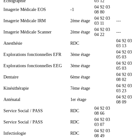
Echographie
03 12
04 92 03
Imagerie Médicale EOS
-1
08 80
04 92 03
Imagerie Médicale IRM
2ème étage
---
03 11
04 92 03
Imagerie Médicale Scanner
2ème étage
---
04 22
04 92 03
Anesthésie
RDC
03 13
04 92 03
Explorations fonctionnelles EFR
3ème étage
05 03
04 92 03
Explorations fonctionnelles EEG
3ème étage
05 03
04 92 03
Dentaire
6ème étage
08 02
04 92 03
Kinésithérapie
7ème étage
03 23
04 92 03
Anténatal
1er étage
08 09
04 92 03
Service Social / PASS
RDC
08 66
04 92 03
Service Social / PASS
RDC
03 07
04 92 03
Infectiologie
RDC
08 49